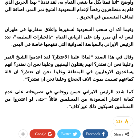
واوضح “اننا قمنا بكل ما ينبغي القيام به، لقد نددنا” بهذا الحريق الذي
قام به متظاهرون رفضاً لإعدام السعودية الشيخ نمر النمر، اضافة الى
ايقاف المتسببين في الحريق .
وفيما اكد ان سحب السعودية لسفيرها واغلاق سفارتها في طهران
ليس له أي مبرر وان على الرياض القيام “بالخيارات السليمة”، ندد
الرئيس الايراني بالسياسة العدوانية التي تنتهجها خاصة في اليمن.
وقال في هذا الصدد “لماذا علينا الاعتذار؟ لقد اعدموا الشيخ النمر
وعلينا نحن ان نعتذر؟ انهم يقتلون اليمنيين وعلينا نحن ان نعتذر؟ انهم
يساعدون الارهابيين في المنطقة وعلينا نحن ان نعتذر؟ ان قلة
كفاءتهم تسببت بموت الاف الحجاج وعلينا نحن ان نعتذر؟”.
كما شدد الرئيس الايراني حسن روحاني في تصريحاته على عدم
كفاية اعتذار السعودية من المسلمين قائلاً “حتى لو اعتذروا من
المسلمين فسيكون ذلك غير كاف”.
517
Google+
Twitter
Facebook
Share