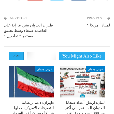
NEXT POST
PREV POST
لمــاذا أمريكا ؟
طيران العدوان يشن غاراتة على
العاصمة صنعاء وسط تحليق
مستمر ” تفاصيل “
You Might Also Like
All
عربي ودولي
عربي ودولي
لبنان: ارتفاع أعداد ضحايا
طهران: دعم بريطانيا
العدوان المستمر إلى أكثر
للتصرفات الأمريكية جعلها
من 4300 شهيد و12 ألف
شريكاً مستنكراً في العدوان