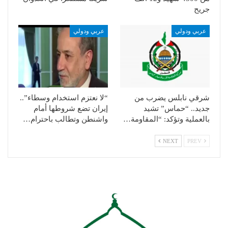
جريح
عربي ودولي
عربي ودولي
شرقي نابلس يضرب من
“لا نعتزم استخدام وسطاء”..
جديد.. “حماس” تشيد
إيران تضع شروطها أمام
بالعملية وتؤكد: “المقاومة…
واشنطن وتطالب باحترام…
NEXT
PREV