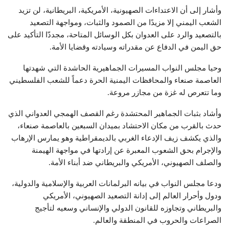
وأشار إلى أن الاعتداءات الصهيونية، الأمريكية، البريطانية، لن تزيد
الشعب اليمني إلا مزيدًا من الصمود والثبات، ومواجهة التصعيد
بالتصعيد والرد على العدوان بكل الوسائل المتاحة، مجددّا التأكيد على
حق اليمن في الدفاع عن مقدراته وسيادته وقضايا الأمة.
وحيا مجلس النواب المسيرات الجماهيرية الحاشدة التي شهدتها
العاصمة صنعاء والمحافظات اليمنية الحرة دعماً للشعب الفلسطيني
وما تتعرص له غزة من مجازر مروعة.
وأشاد بثبات الجماهير المحتشدة رغم القصف الهمجي العدواني الذي
حدث بالقرب من مكان الاحتشاد بميدان السبعين بالعاصمة صنعاء،
والذي يكشف زيف الإدعاء الغربي بالديمقراطية وهو يمارس الإرهاب
والإجرام بحق الشعوب المعبرة عن إرادتها في مواجهة الهيمنة
والصلف الصهيوني، الأمريكي والبريطاني ضد أبناء الأمة.
ودعا مجلس النواب في بيانه البرلمانات العربية والإسلامية والدولية،
ودول وأحرار العالم إلى إدانة التصعيد الصهيوني، الأمريكي
والبريطاني وتجاوزه للقانون الدولي والإنساني وسعيه لتأجيج
الصراعات والحروب في المنطقة والعالم.