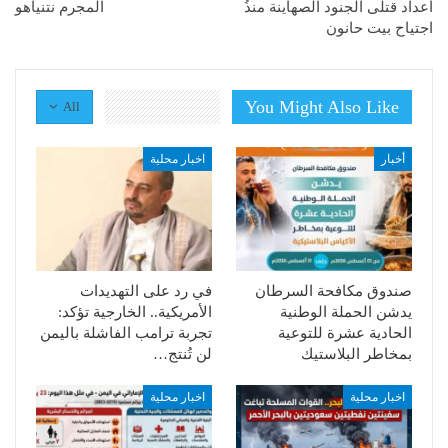
أعداد قتلى الجنود الصهاينة منذُ
المجرم نتنياهو
اجتياح بيت حانون
You Might Also Like
All
أخبار
اخبار محلية
صندوق مكافحة السرطان
في رد على التهديدات
يدشن الحملة الوطنية
الأمريكية.. الخارجية تؤكد:
الحادية عشرة للتوعية
تجربة ترامب الفاشلة باليمن
بمخاطر البلاستيك
لن تُنتج…
اخبار محلية
اخبار محلية