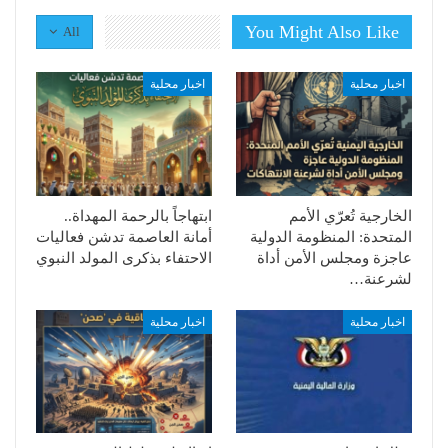
You Might Also Like
All
اخبار محلية
اخبار محلية
الخارجية تُعرّي الأمم
ابتهاجاً بالرحمة المهداة..
المتحدة: المنظومة الدولية
أمانة العاصمة تدشن فعاليات
عاجزة ومجلس الأمن أداة
الاحتفاء بذكرى المولد النبوي
لشرعنة…
اخبار محلية
اخبار محلية