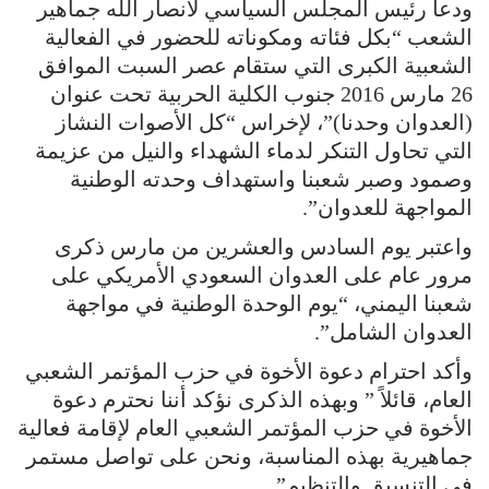
ودعا رئيس المجلس السياسي لأنصار الله جماهير
الشعب “بكل فئاته ومكوناته للحضور في الفعالية
الشعبية الكبرى التي ستقام عصر السبت الموافق
26 مارس 2016 جنوب الكلية الحربية تحت عنوان
(العدوان وحدنا)”، لإخراس “كل الأصوات النشاز
التي تحاول التنكر لدماء الشهداء والنيل من عزيمة
وصمود وصبر شعبنا واستهداف وحدته الوطنية
المواجهة للعدوان”.
واعتبر يوم السادس والعشرين من مارس ذكرى
مرور عام على العدوان السعودي الأمريكي على
شعبنا اليمني، “يوم الوحدة الوطنية في مواجهة
العدوان الشامل”.
وأكد احترام دعوة الأخوة في حزب المؤتمر الشعبي
العام، قائلاً ” وبهذه الذكرى نؤكد أننا نحترم دعوة
الأخوة في حزب المؤتمر الشعبي العام لإقامة فعالية
جماهيرية بهذه المناسبة، ونحن على تواصل مستمر
في التنسيق والتنظيم”.