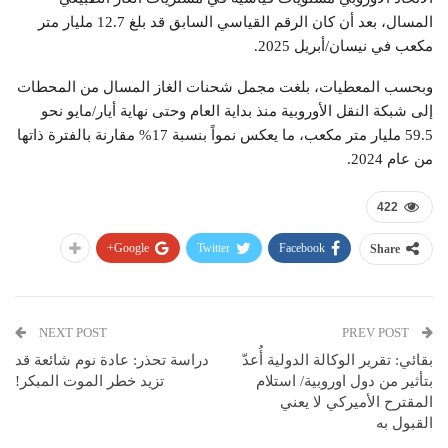
المسال، بعد أن كان الرقم القياسي السابق قد بلغ 12.7 مليار متر
مكعب في نيسان/أبريل 2025.
وبحسب المعطيات، بلغت مجمل شحنات الغاز المسال من المحطات
إلى شبكة النقل الأوروبية منذ بداية العام وحتى نهاية أيار/مايو نحو
59.5 مليار متر مكعب، ما يعكس نمواً بنسبة 17% مقارنة بالفترة ذاتها
من عام 2024.
422
Google+
Twitter
Facebook
Share
NEXT POST
PREV POST
بقائي: تقرير الوكالة الدولية أُعدّ
دراسة تحذر: عادة نوم شائعة قد
بتأثير من دول اوروبية/ استلام
تزيد خطر الموت المبكر!
المقترح الأميركي لا يعني
القبول به