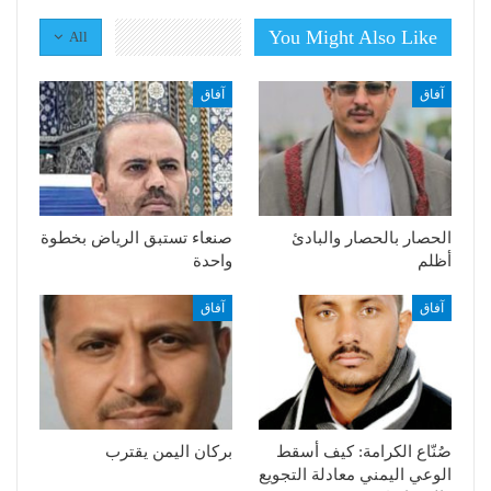
You Might Also Like
All
آفاق
آفاق
الحصار بالحصار والبادئ
صنعاء تستبق الرياض بخطوة
أظلم
واحدة
آفاق
آفاق
صُنّاع الكرامة: كيف أسقط
بركان اليمن يقترب
الوعي اليمني معادلة التجويع