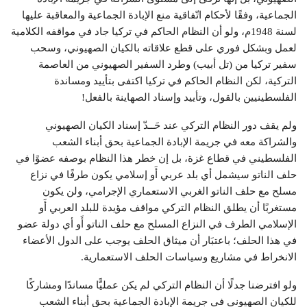
الجماعية، وفقًا لأحكام اتّفاقية منع الإبادة الجماعية والمعاقبة عليها
لسنة 1948م، ولو أن النظام الحاكم في تركيا جاد في مواقفه الكلامية
لعمل وبشكل فوري على قطع علاقاته بالكيان الصهيوني، وسحب
سفير تركيا من (تل أبيب) وطرد السفير الصهيوني من العاصمة
التركية، لكن النظام الحاكم في تركيا اكتفى بتأييد ومساندة
الفلسطينيين بالقول، وتأييد وإسناد الصهاينة بالفعل!
ولم يقف دور النظام التركي عند حَــدّ إسناد الكيان الصهيوني
والشراكة معه في جريمة الإبادة الجماعية بحق أبناء الشعب
الفلسطيني في قطاع غزة، بل إن خطر هذا النظام بوصفه عضوًا في
حلف الناتو سيشمل أي بلد عربي أَو إسلامي يكون طرفًا في نزاع
مسلح مع حلف الناتو الغربي الاستعماري الإجرامي، ولن يكون
مستغربًا أن يطلق النظام التركي مواقف مؤيدة للبلد العربي أَو
الإسلامي الطرف في النزاع المسلح مع حلف الناتو أَو أي دولة عضو
في هذا الحلف؛ باعتبَار أن ميثاق الحلف يوجب على الدول الأعضاء
الانخراط في مشاريع وسياسات الحلف الاستعمارية.
ولو افترضنا جدلًا أن النظام التركي لم يكن عمليًّا مساندًا ومشاركًا
للكيان الصهيوني في جريمة الإبادة الجماعية بحق أبناء الشعب