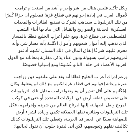
وبكل تأكيد فليس هناك من شر وإجرام أشد من استخدام ترامب
لأموال العرب في إبادة إخوانهم في قطاع غزة؛ فمعلوم أن جزءًا كَبيرًا
من تلك التريليونات سيذهب لشركات تصنيع الطائرات والمعدات
العسكرية الحديثة والصواريخ والقنابل التي يباد بها أبناء الشعب
الفلسطيني في قطاع غزة، ومع علم أعراب الخليج قطعًا بالمسار
الذي تذهب إليه أموال شعوبهم وأموال الأُمَّــة بأنه مسار شر، وأنه
محرم عليهم شرعًا إنفاق المال في ذلك المسار، لكنهم أذعنوا
لمروضهم ترامب بسهولة ودون عناء يذكر، مقارنة بمعاناته مع الدول
الغربية الأعضاء في حلف الناتو عُمُـومًا ومع إسبانيا خصوصًا.
ورغم إدراك أعراب الخليج قطعًا أنه يقع على عاتقهم دين وواجب
نصرة وإغاثة إخوانهم في قطاع غزة لكنهم مع ذلك لم يفعلوا، وكان
بإمْكَانهم على أقل تقدير أن يفاوضوا ترامب مقابل تلك التريليونات
على تخصيص قطعة أرض في الولايات المتحدة أَو حتى في كوكب
المريخ ونقل الصهاينة إليها ليرتاح العالم من شرهم وإجرامهم، فكل
تلك التريليونات وطائرة نقلها العملاقة تكفي وزيادة لشراء أرض
للصهاينة بعيدًا عن الجغرافيا العربية، وتغطي تلك التريليونات كذلك
تكاليف نقلهم وتعويضهم، لكن أنى لبقرة حلوب أن تقول لحالبها: