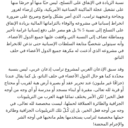
نسبة الزيادة في الإنفاق على التسلح، ليس حبًا منها أَو حرصًا منها
على تشغيل عجلة الماكينة الصناعية الأمريكية، ولكن إرضاء لغرور
وبجاحة وعنجهية ترامب، الذي أصر بشكل واضح وصريح على ضرورة
انخراط إسبانيا في مشروعه والوفاء بالتزاماتها المالية بزيادة الإنفاق
على التسلح إلى نسبة 5 % بل هو مصر على دفع إسبانيا غرامة تأخير
ومماطلة تضاف إلى النسبة التي وافقت عليها جميع الدول الأعضاء،
وأنه سيتولى شخصيًّا متابعة السلطات الإسبانية حتى تذعن للانخراط
في مشروعه الذي أذعنت له مكرهة جميع الدول الأعضاء في حلف
الناتو.
وقد سبق الإذعان الغربي لمشروع ترامب إذعان عربي، ليس بنسبة
محدّدة كما هو حال الدول الأعضاء في حلف الناتو، بل كما يقال عندنا
(جزافًا غير ملبون) عند تحرير عقد أَو بصيرة أرض هبة لقريب أَو محتاج
أَو قربة لله تعالى، مقبرة أَو لبناء مسجد أَو مدرسة أَو أي وجه من أوجه
فعل الخير! لكن الأمر يختلف تمامًا فهبة العرب من التريليونات
الجزافية والطائرة العملاقة لحملها، ليست مخصصة لله تعالى، في
وجه من أوجه فعل الخير، بل إن كُـلّ تلك التريليونات الجزافية وطائرة
حملها مخصصة لترامب يستخدمها بعلم مانحيها في أوجه الشر
والإجرام المحضة!