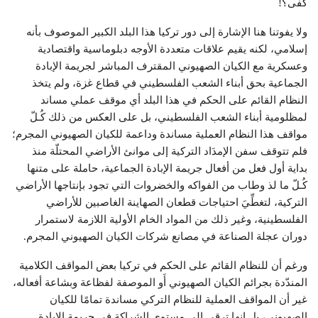
كفى؟!
ولا يفوتنا هنا الإشارة إلى دور تركيا هذا البلد الكبير الموصوف بأنه
إسلامي، لكنه يقيم علاقات متعددة الأوجه دبلوماسية واقتصادية
وعسكرية مع الكيان الصهيوني المقترف المباشر لجريمة الإبادة
الجماعية بحق أبناء الشعب الفلسطيني في قطاع غزة، ولم يتخذ
النظام القائم على الحكم في هذا البلد أي موقف عملي مساند
لمظلومية أبناء الشعب الفلسطيني، بل على العكس من ذلك كُـلّ
مواقف هذا النظام العملية مساندة وداعمة للكيان الصهيوني المجرم؛
فلم تتوقف سفن الإمدَاد التركية إلى موانئ الأراضي المحتلّة منذ
بداية أول فعل من أفعال جريمة الإبادة الجماعية، حاملة على متنها
كُـلّ ما لذ وطاب من الفواكه والخضروات التي تجود بإنتاجها الأراضي
التركية، لتغطِّيَ احتياجات قطعان الصهاينة الغاصبين للأراضي
الفلسطينية، وغير ذلك من المواد الخام الأولية اللازمة لاستمرار
دوران عجلة الصناعة في مصانع شركات الكيان الصهيوني المجرم.
ورغم أن للنظام القائم على الحكم في تركيا بعض المواقف الكلامية
المندّدة بجرائم الكيان الصهيوني أَو الموصفة لفظاعة وبشاعة أفعاله،
غير أن المواقف العملية للنظام التركي مساندة تمامًا للكيان
الصهيوني، بل إنها ترقى إلى مستوى الشراكة في جريمة الإبادة