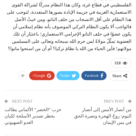
الفلسطيني في قطاع غزة، وكان هذا النظام مدركًا لشراكة القوى
الاستعمارية الغربية في جريمة الإبادة بصورها المتعددة، لتوجب على
هذا النظام على أقل الانسحاب من حلف الناتو، ومن حَيثُ الأصل
فالواجب ألا يكون النظام التركي الموصوف بأنه نظام إسلامي أن
يكون عضوًا في حلف الناتو الإجرامي الاستعماري؛ باعتبَار أن تلك
العضوية تمثِّلُ مولاةً لمن حرم الله سبحانه وتعالى على المسلمين
مولاتهم! فأين الحياء من الله يا نظامَ تركيا؟ أم أن من استحوا ماتوا؟
318
Google+
Twitter
Facebook
Share
NEXT POST
PREV POST
من أنصار الأمس إلى أنصار
حزب “الخضر” الألماني يطالب
اليوم: روحُ الهجرة ونصرة الحق
بحظر تصدير الأسلحة لكيان
في يمن الإيمان
العدو الصهيوني