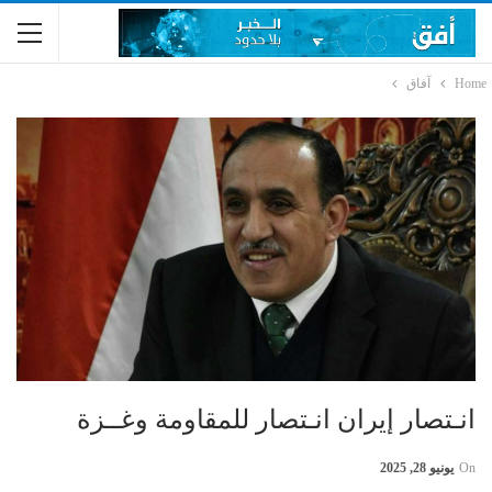
Home
آفاق
انـتصار إيران انـتصار للمقاومة وغــزة
On
يونيو 28, 2025