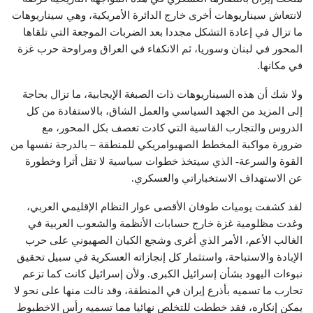
لانتعاش سيناريوهات أخرى خارج الدائرة الأمريكية، وهي سيناريوهات
ما تزال في إعادة التشكل مجددا بعد الضربات الموجعة التي تلقاها
المحور في لبنان وسوريا، ثم الانكفاء في العراق ومراوحة حرب غزة
في مكانها.
ولا شك أن هذه السيناريوهات ذات الصبغة الإيجابية، ما تزال بحاجة
إلى المزيد من الجهد السياسي والعمل الشاق، بالاستفادة من كل
الدروس والتجارب القاسية التي كادت تعصف بكل المحور، مع
ضرورة مواكبة المخطط الصهيوامريكي للمنطقة – بالدرجة نفسها من
القوة والسرعة- الذي سيتخذ خطوات سياسية لا تقل أثرا وخطورة
عن الاستهداف الاستخباراتي والعسكري.
لقد كشفت يوميات طوفان الأقصى عوار النظام الإقليمي العربي،
وغدت مظلومية غزة خارج حسابات الأنظمة والشعوب العربية في
الغالب الأعم، الأمر الذي أغرى وشجع الكيان الصهيوني على حرب
الإبادة والاستباحة، واستثمار كل إنجازاته العسكرية في سبيل تحقيق
نبوءات اليهود بشأن إسرائيل الكبرى. ولأن إسرائيل كانت كما تزعم
تحارب ما تسميه بأذرع إيران في المنطقة، وقد نالت منها على نحو لا
يمكن إنكاره، فقد خططت للتخلص نهائيا مما تسميه رأس الاخطبوط