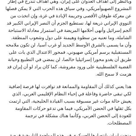
وبالنظر إلى أهداف العدوان على إيران، وهي أهداف تندرج في إطار
المشروع الصهيوأمريكي، وفي سياق هذه الحرب التي لا يمكن فصلها
عن معركة طوفان الأقصى وجريمة الإبادة في غزة، وإن اتخذت من
النووي الإيراني ذريعة لها، نستطيع الجزم أن النصر الإيراني الكبير قد
ألجم إسرائيل وأنهى أحلامها المريضة في استمرار معادلة الاستباحة
الشاملة، وما تعنيه من سطوة وهيمنة على دول وشعوب المنطقة.
وأن ما يسمى بالشرق الأوسط الجديد أو غرب آسيا، لن تكون ملامحه
المستقبلية برسم أمريكي صهيوني، فمحور الاعتدال الذي بات على
طريق أن يغدو محورا إسرائيليا خالصا، لن يمضي في التطبيع وخيانة
القضية الفلسطينية على ورود مفروشة، كما كان يراد لو أن إيران قد
هزمت لا سمح الله.
هذا يعني كذلك أن المقاومة والممانعة قد توافرت لها فرصة إضافية
لكي تبقى حاضرة وفاعلة في إحياء النظام الإقليمي العربي، الذي
يعيش حالة موات غير مسبوقة بسبب القيادة الخليجية، التي ارتمت
بكل ثقلها في الحضن الأمريكي، فيما هي تدعو حركات المقاومة
للعودة إلى الحضن العربي، وكأنما هناك مشكلة في ترجمة
المصطلحات.
منحت إيران بانتصارها العسكري في هذه المواجهة التاريخية فرصة