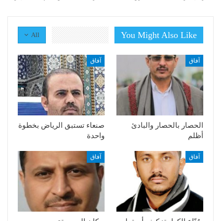
You Might Also Like
All
آفاق
آفاق
الحصار بالحصار والبادئ
صنعاء تستبق الرياض بخطوة
أظلم
واحدة
آفاق
آفاق