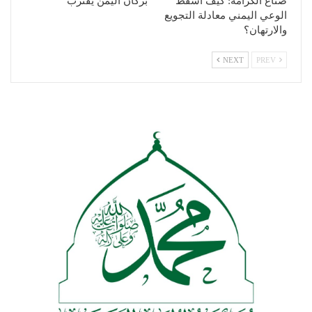
صُنّاع الكرامة: كيف أسقط
بركان اليمن يقترب
الوعي اليمني معادلة التجويع
والارتهان؟
NEXT
PREV