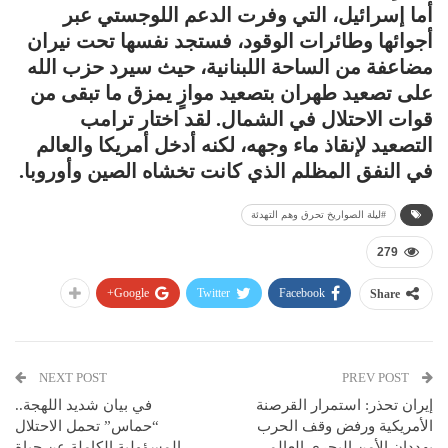
أما إسرائيل، التي وفرت الدعم اللوجستي عبر
أجوائها وطائرات الوقود، فستجد نفسها تحت نيران
مضاعفة من الساحة اللبنانية، حيث سيرد حزب الله
على تصعيد طهران بتصعيد موازٍ يمزق ما تبقى من
قوات الاحتلال في الشمال. لقد اختار ترامب
التصعيد لإنقاذ ماء وجهه، لكنه أدخل أمريكا والعالم
في النفق المظلم الذي كانت تخشاه الصين وأوروبا.
#ليلة الصواريخ تحرق وهم التهدئة
279
Google+
Twitter
Facebook
Share
NEXT POST
PREV POST
إيران تحذر: استمرار القرصنة
في بيان شديد اللهجة..
الأمريكية ورفض وقف الحرب
“حماس” تحمل الاحتلال
يهددان الأمن البحري العالمي
المسؤولية الكاملة عن حياة