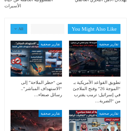
الأسيرات
You Might Also Like
All
تقارير صحفية
تقارير صحفية
تطويق القواعد الأمريكية بـ
من “حظر الملاحة” إلى
“الموجة 26” وفتح الملاجئ
“الاستهداف المباشر”..
في إسرائيل: ترمب يقترب
رسائل صنعاء…
من “الضربة…
تقارير صحفية
تقارير صحفية