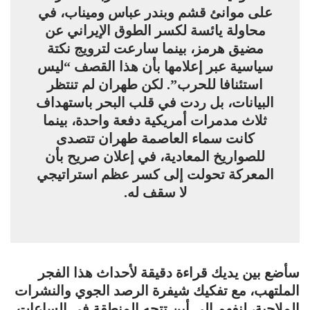
على موانئ قشم وبندر عباس وميناب، في
محاولة يائسة لكسر الطوق الإيراني عن
مضيق هرمز، بينما سارعت لترويج نكتة
سياسية عبر إعلامها بأن هذا القصف “ليس
استئنافا للحرب”. لكن طهران لم تنتظر
البيانات، بل ردت في قلب البحر باستهداف
ثلاث مدمرات أمريكية دفعة واحدة، بينما
كانت سماء العاصمة طهران تتصدى
للصواريخ المعادية، في إعلان صريح بأن
المعركة تحولت إلى كسر عظم استراتيجي
لا سقف له.
سأضع بين يديك قراءة دقيقة لأحداث هذا الفجر
الملتهب، مع تفكيك شيفرة الرصد الجوي والنشرات
الملاحية، لنفهم إلى أين تتجه المنطقة في الساعات