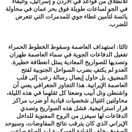
للانطلاق من قواعد في الاردن و إسرائيل، والبقاء
في الجو لساعات طويلة فوق بحر عمان في محاولة
يائسة لتأمين غطاء جوي للمدمرات التي تتعرض
للضرب.
ثالثا: استهداف العاصمة وسقوط الخطوط الحمراء
تفعيل الدفاعات الجوية في سماء العاصمة طهران
وتصديها للصواريخ المعادية يمثل انعطافة خطيرة.
العدو لم يكتفِ بضرب السواحل الجنوبية لفتح
المضيق، بل حاول إيصال رسالة رعب إلى قلب
العاصمة الإيرانية. هذا التجاوز الجغرافي يعني أن
واشنطن وتل أبيب وضعتا كل ثقلهما في هذه الليلة،
محاولتين اغتيال شخصيات قيادية أو ضرب مراكز
قرار استراتيجية. فشل هذه الصواريخ وتصدي
الدفاعات لها سيعزز من الروح المعنوية للداخل
الإيراني الذي كان يترقب نتائج المفاوضات، وسيوحد
الصفوف خلف القيادة العسكرية لرد الصاع صاعين.