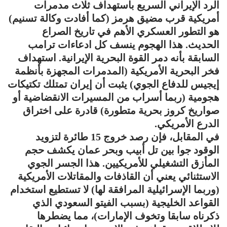
الرد الإيراني السريع باستهداف ثلاث مدمرات
أمريكية قرب مضيق هرمز (كما أفادت وكالة تسنيم)
هو التطور العسكري الأهم في تاريخ الصراع
الحديث. هذا الهجوم ينسف كل ادعاءات ترامب
السابقة بأنه دمر القوة البحرية الإيرانية. استهداف
فخر البحرية الأمريكية (المدمرات المجهزة بأنظمة
إيجيس للدفاع الجوي) يثبت أن إيران تمتلك تكتيكات
هجومية (ربما أسراب من المسيرات الانقضاضية أو
صواريخ كروز بحرية متطورة) قادرة على اختراق
الدرع الأمريكي.
في المقابل، فإن رصد خروج 15 طائرة لتزويد
الوقود جوا بين تل أبيب وبحر عمان يكشف حجم
المأزق التشغيلي للأمريكيين. هذا الجسر الجوي
الاستثنائي يعني أن القاذفات والمقاتلات الأمريكية
(وربما الإسرائيلية المرافقة لها) لا تستطيع استخدام
القواعد الخليجية (بسبب الفيتو السعودي الذي
ذكرناه سابقا وتخوف الإمارات)، مما يضطرها