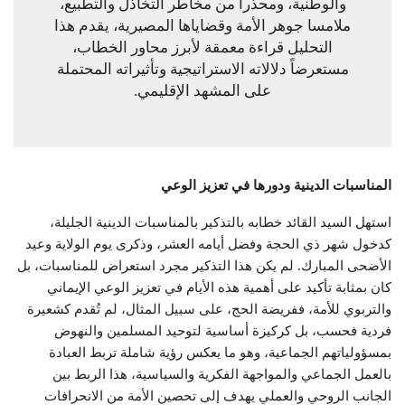
والوطنية، ومحذراً من مخاطر التخاذل والتطبيع،
ملامسا جوهر الأمة وقضاياها المصيرية، يقدم هذا
التحليل قراءة معمقة لأبرز محاور الخطاب،
مستعرضاً دلالاته الاستراتيجية وتأثيراته المحتملة
على المشهد الإقليمي.
المناسبات الدينية ودورها في تعزيز الوعي
استهل السيد القائد خطابه بالتذكير بالمناسبات الدينية الجليلة،
كدخول شهر ذي الحجة وفضل أيامه العشر، وذكرى يوم الولاية وعيد
الأضحى المبارك. لم يكن هذا التذكير مجرد استعراض للمناسبات، بل
كان بمثابة تأكيد على أهمية هذه الأيام في تعزيز الوعي الإيماني
والتربوي للأمة، ففريضة الحج، على سبيل المثال، لم تُقدم كشعيرة
فردية فحسب، بل كركيزة أساسية لتوحيد المسلمين والنهوض
بمسؤولياتهم الجماعية، وهو ما يعكس رؤية شاملة تربط العبادة
بالعمل الجماعي والمواجهة الفكرية والسياسية، هذا الربط بين
الجانب الروحي والعملي يهدف إلى تحصين الأمة من الانحرافات