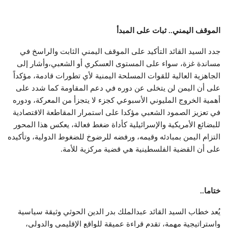
الموقف اليمني.. ثبات على المبدأ
جدد السيد القائد التأكيد على الموقف اليمني الثابت والراسخ في
مساندة غزة، سواء على المستوى العسكري أو الشعبي،وأشار إلى
الجاهزية العالية للقوات المسلحة اليمنية لأي تطورات قادمة، مؤكداً
على أن اليمن لن يتخلى عن دوره في دعم المقاومة كما شدد على
أهمية الخروج المليوني الأسبوعي كجزء لا يتجزأ من المعركة، ودوره
في تعزيز الصمود الشعبي مؤكدا على استمرار المقاطعة الاقتصادية
للبضائع الأمريكية والإسرائيلية كأداة ضغط فعالة، يعكس هذا المحور
التزام اليمن بمبادئه وقيمه، ورفضه للرضوخ للضغوط الدولية، وتأكيده
على أن القضية الفلسطينية هي قضية مركزية للأمة.
ختاما..
يُعد خطاب السيد القائد عبدالملك بدر الدين الحوثي وثيقة سياسية
واستراتيجية مهمة، تقدم قراءة عميقة للواقع الإقليمي والدولي،