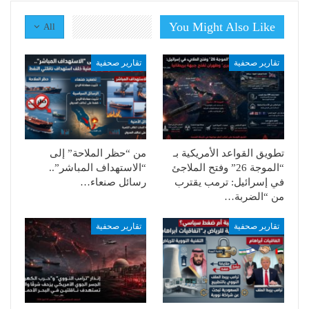
You Might Also Like
All
تقارير صحفية
تقارير صحفية
تطويق القواعد الأمريكية بـ
من “حظر الملاحة” إلى
“الموجة 26” وفتح الملاجئ
“الاستهداف المباشر”..
في إسرائيل: ترمب يقترب
رسائل صنعاء…
من “الضربة…
تقارير صحفية
تقارير صحفية