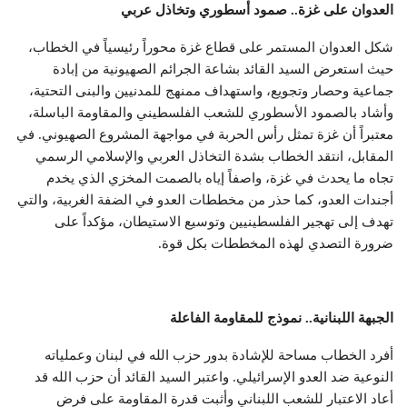
العدوان على غزة.. صمود أسطوري وتخاذل عربي
شكل العدوان المستمر على قطاع غزة محوراً رئيسياً في الخطاب،
حيث استعرض السيد القائد بشاعة الجرائم الصهيونية من إبادة
جماعية وحصار وتجويع، واستهداف ممنهج للمدنيين والبنى التحتية،
وأشاد بالصمود الأسطوري للشعب الفلسطيني والمقاومة الباسلة،
معتبراً أن غزة تمثل رأس الحربة في مواجهة المشروع الصهيوني. في
المقابل، انتقد الخطاب بشدة التخاذل العربي والإسلامي الرسمي
تجاه ما يحدث في غزة، واصفاً إياه بالصمت المخزي الذي يخدم
أجندات العدو، كما حذر من مخططات العدو في الضفة الغربية، والتي
تهدف إلى تهجير الفلسطينيين وتوسيع الاستيطان، مؤكداً على
ضرورة التصدي لهذه المخططات بكل قوة.
الجبهة اللبنانية.. نموذج للمقاومة الفاعلة
أفرد الخطاب مساحة للإشادة بدور حزب الله في لبنان وعملياته
النوعية ضد العدو الإسرائيلي. واعتبر السيد القائد أن حزب الله قد
أعاد الاعتبار للشعب اللبناني وأثبت قدرة المقاومة على فرض