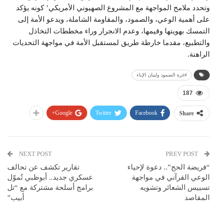
وتحدد ملامح المواجهة مع المشروع الصهيوني الأمريكي’ كونه يؤكد
على أهمية الوعي، والصمود، والمقاومة الشاملة، ويدعو الأمة إلى
التمسك بهويتها وقيمها، وعدم الانجرار وراء مخططات التخاذل
والتطبيع، مقدما خارطة طريق لمستقبل الأمة في مواجهة التحديات
الراهنة.
#غزة الصمود ولبنان الإباء
187
Google+
Twitter
Facebook
Share
NEXT POST
PREV POST
“فريضة الحج”.. دعوة لإحياء
تقارير تكشف عن تحالف
الوعي القرآني في مواجهة
عسكري جديد.. أبوظبي تُموّل
تسييس الشعائر وتشويه
برامج أسلحة مشتركة مع “تل
المقاصد
أبيب”