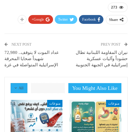
273
Google+
Twitter
Facebook
Share
NEXT POST
PREV POST
نيران المقاومة اللبنانية تطال
عداد الموت لا يتوقف.. 72,980
حشوداً وآليات عسكرية
شهيداً ضحايا المحرقة
إسرائيلية في الجبهة الجنوبية
الإسرائيلية المتواصلة في غزة
You Might Also Like
All
منوعات
منوعات