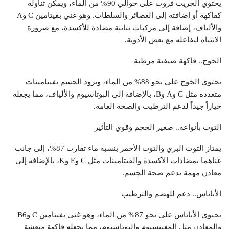
يحتوي الجريب فروت على حوالي 90% من الماء، ويمكن تناوله
كفاكهة أو إضافته إلى العصائر والسلطات. وهو غني بفيتامين C وA
والألياف، إضافة إلى مركبات نباتية مضادة للأكسدة، مع ضرورة
الانتباه لتفاعله مع بعض الأدوية.
الخوخ.. فاكهة صيفية مرطبة
يحتوي الخوخ على نحو 88% من الماء، ويزود الجسم بفيتامينات
متعددة مثل C وA وB، بالإضافة إلى البوتاسيوم والألياف، مما يجعله
خياراً جيداً لدعم الترطيب والصحة العامة.
التوت بأنواعه.. صغير الحجم وقوي التأثير
يمتاز التوت البري والتوت الأحمر بنسبة ماء تقارب 87%، إلى جانب
غناهما بمضادات الأكسدة والفيتامينات مثل C وE وK، بالإضافة إلى
معادن مهمة تدعم صحة الجسم.
الأناناس.. دعم للهضم والترطيب
يحتوي الأناناس على نحو 87% من الماء، وهو غني بفيتامين C وB6
والمعادن مثل المغنيسيوم والبوتاسيوم، مما يجعله فاكهة منعشة