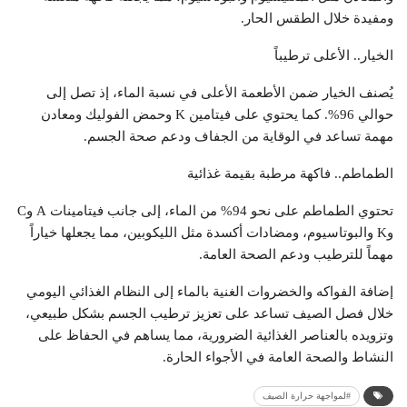
ومفيدة خلال الطقس الحار.
الخيار.. الأعلى ترطيباً
يُصنف الخيار ضمن الأطعمة الأعلى في نسبة الماء، إذ تصل إلى
حوالي 96%. كما يحتوي على فيتامين K وحمض الفوليك ومعادن
مهمة تساعد في الوقاية من الجفاف ودعم صحة الجسم.
الطماطم.. فاكهة مرطبة بقيمة غذائية
تحتوي الطماطم على نحو 94% من الماء، إلى جانب فيتامينات A وC
وK والبوتاسيوم، ومضادات أكسدة مثل الليكوبين، مما يجعلها خياراً
مهماً للترطيب ودعم الصحة العامة.
إضافة الفواكه والخضروات الغنية بالماء إلى النظام الغذائي اليومي
خلال فصل الصيف تساعد على تعزيز ترطيب الجسم بشكل طبيعي،
وتزويده بالعناصر الغذائية الضرورية، مما يساهم في الحفاظ على
النشاط والصحة العامة في الأجواء الحارة.
#لمواجهة حرارة الصيف