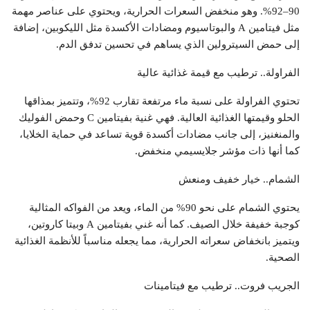
90–92%. وهو منخفض السعرات الحرارية، ويحتوي على عناصر مهمة
مثل فيتامين A والبوتاسيوم ومضادات الأكسدة مثل الليكوبين، إضافة
إلى حمض السيترولين الذي يساهم في تحسين تدفق الدم.
الفراولة.. ترطيب مع قيمة غذائية عالية
تحتوي الفراولة على نسبة ماء مرتفعة تقارب 92%، وتتميز بمذاقها
الحلو وقيمتها الغذائية العالية. فهي غنية بفيتامين C وحمض الفوليك
والمنغنيز، إلى جانب مضادات أكسدة قوية تساعد في حماية الخلايا،
كما أنها ذات مؤشر جلايسيمي منخفض.
الشمام.. خيار خفيف ومنعش
يحتوي الشمام على نحو 90% من الماء، ويعد من الفواكه المثالية
كوجبة خفيفة خلال الصيف. كما أنه غني بفيتامين A وبيتا كاروتين،
ويتميز بانخفاض سعراته الحرارية، مما يجعله مناسباً للأنظمة الغذائية
الصحية.
الجريب فروت.. ترطيب مع فيتامينات