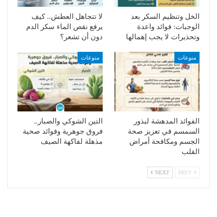
الخل وتنظيم السكر بعد
لا تتجاهل العطش.. كيف
الوجبات: فوائد واعدة
يرفع نقص الماء سكر الدم
وتحذيرات لا يجب إهمالها
دون أن تشعر؟
منوعات
منوعات
الفوائد المدهشة لبذور
التين الشوكي والصبار..
السمسم في تعزيز صحة
فروق جوهرية وفوائد صحية
الجسم ومكافحة أمراض
مذهلة لفاكهة الصيف
القلب
NEXT
PREV