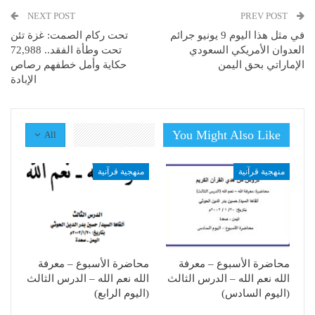
NEXT POST
PREV POST
في مثل هذا اليوم 9 يونيو جرائم
تحت ركام الصمت: غزة تئن
العدوان الأمريكي السعودي
تحت وطأة الفقد.. 72,988
الإماراتي بحق اليمن
حكاية وأمل خطفهم رصاص
الإبادة
You Might Also Like
All
منهجية قرآنية
منهجية قرآنية
محاضرة الأسبوع – معرفة
محاضرة الأسبوع – معرفة
الله نعم الله – الدرس الثالث
الله نعم الله – الدرس الثالث
(اليوم السادس)
(اليوم الرابع)