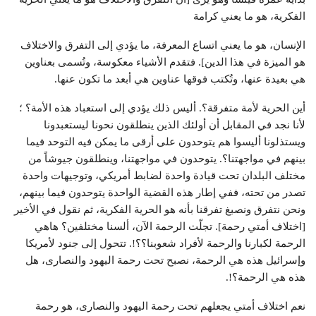
الفكرية، هو ما يعني كرامة
الإنسان، هو ما يعني اتساع المعرفة، ما يؤدي إلى التفرق والاختلاف
هو الميزة في هذا الدين]. فتقدم الأشياء معكوسة، وتُسمى بعناوين
هي بعيدة عنها، وتُكتب فوقها عناوين هي أبعد ما تكون عنها.
أين الحرية لأمة متفرقة؟. أليس ذلك يؤدي إلى استعباد هذه الأمة؟ ؛
لأنا نجد في المقابل أن أولئك الذين ينطلقون نحونا ليستعبدونا
ويستذلونا أليسوا هم يتوحدون على أرقى ما يمكن فيه التوحد فيما
بينهم في مواجهتنا؟. يتوحدون في مواجهتنا، وينطلقون جيوشاً من
مختلف البلدان تحت قيادة واحدة لضابط أمريكي، وتوجيهات واحدة
تصدر من تحته، ففي إطار هذه القضية الواحدة يتوحدون فيما بينهم،
ونحن نتفرق ونصبغ تفرقنا بأنه هو الحرية الفكرية، ثم نقول في الأخير
[اختلاف أمتي رحمة]. تجلّت الرحمة الآن، ألسنا مختلفين؟ هاهي
الرحمة لكبارنا والرحمة لأفراد شعوبنا؟؟!. تتحول إلى جنود لأمريكا
وإسرائيل هذه هي الرحمة، نصبح تحت رحمة اليهود والنصارى، هل
هذه هي الرحمة؟!.
نعم اختلاف أمتي يجعلهم تحت رحمة اليهود والنصارى، هو رحمة