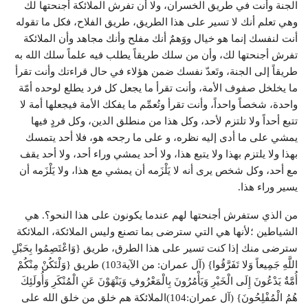
الجنة وأنت في طريق الخسران، ولا أن تفرش الملائكة أجنحتها لك
وهي تعلم أنك لا تسير على هذا الطريق، طريق الفلاح، فكل ما تقوله
أنت لنفسك إنما هو خيال ووَهمٌ أنك مفلح وأنك مجاهد وأن الملائكة
تفرش أجنحتها لك، وأن من سلك طريقاً يطلب فيه علماً سلك الله به
طريقاً إلى الجنة، وتَعدّ نفسك ضمن هؤلاء في حال قراءتك وأنت تقرأ
ما يخلخل صفوف الأمة، وأنت تقرأ ما يجعل كل فرد يطلع لوحده أمّة
واحدة، شخصاً واحداً، وأنت تقرأ وتُعمِّم ما يفكك الأمة فيجعلها أمة لا
تتبع أحداً ولا تلتزم لأحد، وكل هذا من منطلق الدين، وكل فردٍ فيها
يمشي على ما أدى إليه نظره، و على ما رجحه هو، فلا أحد يتمسك
بهذا ولا يلتزم بهذا ولا يتبع هذا، ولا أحد يمشي وراء أحد، ولا أحد يقف
مع أحد، وكل شخص يرى أنه لا يَلْزَمه أن يمشي مع هذا، ولا يَلْزَمه أن
يسير وراء هذا.
من الذي ستفرش أجنحتها لهم عندما يكونون على هذا النحو؟. هي
الشياطين ؛لأنها هي التي سترضى بما تصنع وليس الملائكة، الملائكة
سترضى منك إذا كنت تسير على هذا الطرق، طريق {وَاعْتَصِمُوا بِحَبْلِ
اللَّهِ جَمِيعاً وَلا تَفَرَّقُوا} (آل عمران: من الآية103) طريق {وَلْتَكُنْ مِنْكُمْ
أُمَّةٌ يَدْعُونَ إِلَى الْخَيْرِ وَيَأْمُرُونَ بِالْمَعْرُوفِ وَيَنْهَوْنَ عَنِ الْمُنْكَرِ وَأُولَئِكَ
هُمُ الْمُفْلِحُونَ} (آل عمران:104)الملائكة هم خلق من خلق الله على