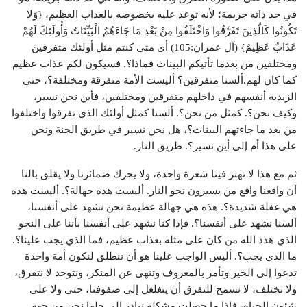
في حد ذاته جريمة؛ لأنه توعد عليه بخصوصه بالعذاب العظيم، {وَلا
تَكُونُوا كَالَّذِينَ تَفَرَّقُوا وَاخْتَلَفُوا مِنْ بَعْدِ مَا جَاءَهُمُ الْبَيِّنَاتُ وَأُولَئِكَ لَهُمْ
عَذَابٌ عَظِيمٌ} (آل عمران:105) أي متى كنتم مثل أولئك متفرقين
ومختلفين من بعدما تأتيكم البينات فماذا؟. فسيكون لكم عذاب عظيم
كما كان لهم.ألسنا متفرقين؟ أليست الأمة متفرقة ومختلفة؟، حتى
الزيدية أنفسهم في داخلهم متفرقين ومختلفين، فأين نحن نسير،
وكيف نحن؟. كمثل من نحن؟. ألسنا كمثل أولئك الذي تفرقوا واختلفوا
من بعد ما جاءتهم البينات؟، هل نحن نسير في طريق الجنة ونحن
على هذا أم إلى أين نسير؟. طريق النار.
ثم مع هذا لا تهتز فينا شعرة واحدة، ولا يحرك ضمائرنا ولا يقلق بالنا
أن واقعنا واقع من يسيرون نحو النار. أليست هذه جهالة؟. أليست هذه
هي غفلة شديدة؟. هذه هي جهالة عظيمة نحن نشهد على أنفسنا،
ألسنا نشهد على أنفسنا؟. فإذا كنا نشهد على أنفسنا بأننا على النحو
الذي هدد الله من كان على مثله بعذاب عظيم، فما الذي يجب علينا؟.
ما الذي يجب؟. أليس الواجب علينا هو أن ننطلق لنكون أمة واحدة
تدعوا إلى الخير وتأمر بالمعروف وتنهى عن المنكر، ونتوحد لا نتفرق،
ولا نختلف، لا نسمح للتفرق أن يتغلغل إلى صفوفنا، حتى ولا على
شئون الحياة، فإذا ما حصلت مشكلة نبادر إلى حلها نحن من جهة