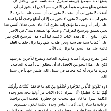
يصنع ؛لأنه سيصنع جريمة، سيفرق الأمة باسم الدين، ويجعل كل
شخص يطلع بمفرده بعيداً عن الآخر باسم الدين [لا يجوز لي أن
أقلدك، لا يجوز لي أن أتبعك، لا يجوز لي أن أمشي على ما ترى، لا
يجوز لي ..لا يجوز.. لا يجوز. لا يجوز لي إلا أن أطلع وحدي أنا واعتمد
على رأيي أنا وعلى ما يؤدي إليه نظري أنا]. ماذا يعني هذا؟. أليس هذا
يعني تعميق وترسيخ للفرقة؟، و صبغاً لها بصبغة دينية؟. في الأخير
يكون الناتج أن كل هذه الآيات لا قيمة لها أمام هذا الترسيخ الذي يمر
على أذهاننا سنة بعد سنة ونحن طلاب علم، وما تزال حلقات العلم
قائمة على هذا النحو، ما تزال إلى الآن.
فمن يتفرغ ويترك أعماله وشئونه الخاصة ويتفرغ للآخرين يدرسهم
لكن على هذا النحو من الأفضل له أن ينطلق إلى أعماله الخاصة،
ويترك ما يرى أنه فيه مجاهد في سبيل الله، فليس جهاداً في سبيل
الله.
{وَلا تَكُونُوا كَالَّذِينَ تَفَرَّقُوا وَاخْتَلَفُوا مِنْ بَعْدِ مَا جَاءَهُمُ الْبَيِّنَاتُ وَأُولَئِكَ
لَهُمْ عَذَابٌ عَظِيمٌ} (آل عمران:105) الآيات من أولها تتجه نحو وحدة
الكلمة، سواء ما كان منها يتحدث عن خطورة القضية التي تواجهنا
-وعادة ما يتبادر إلى أذهان الناس وحدة الكلمة ليكون بمستوى
المواجهة، وهذا طبيعي يحصل- ثم من بداية توجيه الناس نحو الطريق