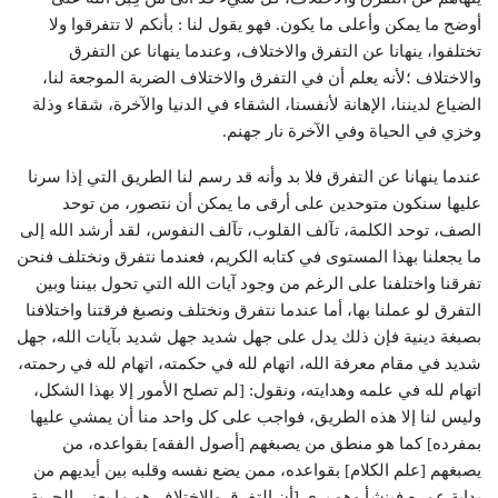
أوضح ما يمكن وأعلى ما يكون. فهو يقول لنا : بأنكم لا تتفرقوا ولا
تختلفوا، ينهانا عن التفرق والاختلاف، وعندما ينهانا عن التفرق
والاختلاف ؛لأنه يعلم أن في التفرق والاختلاف الضربة الموجعة لنا،
الضياع لديننا، الإهانة لأنفسنا، الشقاء في الدنيا والآخرة، شقاء وذلة
وخزي في الحياة وفي الآخرة نار جهنم.
عندما ينهانا عن التفرق فلا بد وأنه قد رسم لنا الطريق التي إذا سرنا
عليها سنكون متوحدين على أرقى ما يمكن أن نتصور، من توحد
الصف، توحد الكلمة، تآلف القلوب، تآلف النفوس، لقد أرشد الله إلى
ما يجعلنا بهذا المستوى في كتابه الكريم، فعندما نتفرق ونختلف فنحن
تفرقنا واختلفنا على الرغم من وجود آيات الله التي تحول بيننا وبين
التفرق لو عملنا بها، أما عندما نتفرق ونختلف ونصبغ فرقتنا واختلافنا
بصبغة دينية فإن ذلك يدل على جهل شديد جهل شديد بآيات الله، جهل
شديد في مقام معرفة الله، اتهام لله في حكمته، اتهام لله في رحمته،
اتهام لله في علمه وهدايته، ونقول: [لم تصلح الأمور إلا بهذا الشكل،
وليس لنا إلا هذه الطريق، فواجب على كل واحد منا أن يمشي عليها
بمفرده] كما هو منطق من يصبغهم [أصول الفقه] بقواعده، من
يصبغهم [علم الكلام] بقواعده، ممن يضع نفسه وقلبه بين أيديهم من
بداية عمره فينشأ وهو يرى [أن التفرق والاختلاف هو ما يعني الحرية