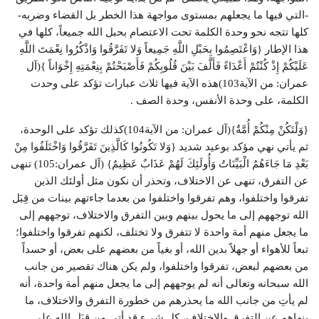
-التي فيها ما يجعلهم بمستوى مواجهة هذا الخطر بل القضاء وضربه-
كلها تتجه نحو وحدة الكلمة تحت الاعتصام بحبل الله جميعاً، كلها في
هذا الإطار {وَاعْتَصِمُوا بِحَبْلِ اللَّهِ جَمِيعاً وَلا تَفَرَّقُوا وَاذْكُرُوا نِعْمَتَ اللَّهِ
عَلَيْكُمْ إِذْ كُنْتُمْ أَعْدَاءً فَأَلَّفَ بَيْنَ قُلُوبِكُمْ فَأَصْبَحْتُمْ بِنِعْمَتِهِ إِخْوَاناً }(آل
عمران: من الآية103)هذه الآية فيها ثلاث عبارات تؤكد على وحدت
الكلمة، على وحدة الأنفس، وحدة الصف .
{وَلْتَكُنْ مِنْكُمْ أُمَّةٌ}(آل عمران: من الآية104)كذلك تؤكد على الوحدة،
ثم يأتي نهي مؤكد بوعيد شديد {وَلا تَكُونُوا كَالَّذِينَ تَفَرَّقُوا وَاخْتَلَفُوا مِنْ
بَعْدِ مَا جَاءَهُمُ الْبَيِّنَاتُ وَأُولَئِكَ لَهُمْ عَذَابٌ عَظِيمٌ} (آل عمران:105) تنهى
عن التفرق، تنهى عن الاختلاف، وتحذر أن نكون مثل أولئك الذين
تفرقوا واختلفوا، وهم تفرقوا واختلفوا من بعدما جاءتهم بينات من قِبَل
الله توجههم إلى ما يحول بينهم وبين التفرق والاختلاف، توجههم إلى
ما يجعل منهم أمة واحدة لا تتفرق ولا تختلف، لكنهم تفرقوا واختلفوا؛
تبعاً للأهواء أو جهلاً بدين الله، أو بغياً من بعضهم على بعض، أو حسداً
من بعضهم لبعض، تفرقوا واختلفوا، ولم يكن هناك تقصير من جانب
الله سبحانه وتعالى أنه لم يوجههم إلى ما يجعل منهم أمة واحدة، أنه
لم يأتِ من جانب الله ما يحذرهم من خطورة التفرق والاختلاف، ما
ينهاهم عن التفرق والاختلاف، كل شيء قد أتى من قِبَل الله على