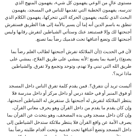
مستوى عالٍ من الوعي يفهمون كل شيء، يفهمون المنهج الذي
تدرسه، يفهمون الخطبة التي تقدمها للناس في المسجد، يفهمون
البحث الذي تكتبه، يفهمون الحركة التي تتحركها، يفهمون الكلام الذي
تنطق به باسم الدين أنه إما أن يسير بالأمة إلى هذا الطريق فستفرش
أجنحتها لك وإلا فستبتعد عنك وستأتي الشياطين لتفرش رقابها وليس
أجنحتها لك وتضع أعناقها تحت قدميك رضاً بما تصنع.
لأن في الحديث ((أن الملائكة تفرش أجنحتها لطالب العلم رضاً بما
يصنع)) راضية بما يصنع ؛لأنه يمشي على طريق الفلاح، يمشي على
طريق الله التي تبني ولا تهدم، وتوحد وتجمع ولا تفرق. والشياطين
ماذا تريد؟.
أليست تريد أن نتفرق؟. فمن يقدم كلمة تفرق الناس داخل المسجد
أو فوق المنبر أو في حلقة درس أو داخل مركز أو داخل مدرسة فلا
ينتظر الملائكة لتفرش له أجنحتها بل ستفرش له الشياطين أجنحتها،
وإن كان يقدم ما يقدم من داخل القرآن وهو يحرف معاني القرآن،
وإن كان داخل مسجد وفي يده المصحف، وهو يتحدث عن القرآن بما
يصرف الأمة عن واقع القرآن فلا ينتظر ملائكة ستدخل الشياطين إلى
داخل المسجد وتضع أعناقها تحت قدميه وتحت أقدام طلبته رضاً بما