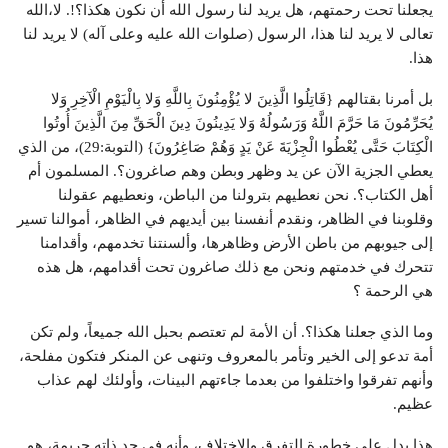
يجعلنا تحت رحمتهم، هل يريد لنا رسول الله أن نكون هكذا؟!. لا،الله
تعالى لا يريد لنا هذا، الرسول (صلوات الله عليه وعلى آله) لا يريد لنا
هذا.
بل أمرنا بقتالهم {قَاتِلُوا الَّذِينَ لا يُؤْمِنُونَ بِاللَّهِ وَلا بِالْيَوْمِ الْآخِرِ وَلا
يُحَرِّمُونَ مَا حَرَّمَ اللَّهُ وَرَسُولُهُ وَلا يَدِينُونَ دِينَ الْحَقِّ مِنَ الَّذِينَ أُوتُوا
الْكِتَابَ حَتَّى يُعْطُوا الْجِزْيَةَ عَنْ يَدٍ وَهُمْ صَاغِرُونَ} (التوبة:29)، من الذي
يعطي الجزية الآن عن يد وظهر وبطن وهم صاغرون؟. المسلمون أم
أهل الكتاب؟. نحن نعطيهم بترولنا من الباطن، ونعطيهم عقولنا
وقلوبنا في الظاهر، ونقدم أنفسنا بين أيديهم في الظاهر، أموالنا تسير
إلى جيوبهم من باطن الأرض وظاهرها، وألسنتنا تخدمهم، وأقدامنا
تتحرك في خدمتهم ونحن مع ذلك صاغرون تحت أقدامهم، هل هذه
هي الرحمة ؟
وما الذي جعلنا هكذا؟. أن الأمة لم تعتصم بحبل الله جميعاً، ولم تكن
أمة تدعو إلى الخير وتأمر بالمعروف وتنهى عن المنكر فتكون مفلحة،
وأنهم تفرقوا واختلفوا من بعدما جاءتهم البينات، وأولئك لهم عذاب
عظيم.
هذا يدل على خطورة التفرق والاختلاف، وأنه في حد ذاته جريمة، هو