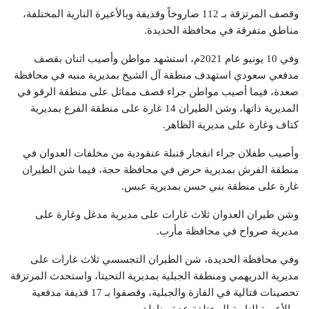
وقصف المرتزقة بـ 112 صاروخاً وقذيفة وبالأعيرة النارية المختلفة،
مناطق متفرقة في محافظة الحديدة.
وفي 10 يونيو عام 2021م، استشهد مواطن وأصيب اثنان بقصف
مدفعي سعودي استهدف منطقة آل الشيخ بمديرية منبه في محافظة
صعدة، فيما أصيب مواطن جراء قصف مماثل على منطقة الرقو في
المديرية ذاتها، وشن الطيران 14 غارة على منطقة الفرع بمديرية
كتاف وغارة على مديرية الظاهر.
وأصيب طفلان جراء انفجار قنبلة عنقودية من مخلفات العدوان في
منطقة الفرش بمديرية حرض في محافظة حجة، فيما شن الطيران
غارة على منطقة بني حسن بمديرية عبس.
وشن طيران العدوان ثلاث غارات على مديرية مدغل وغارة على
مديرية صرواح في محافظة مأرب.
وفي محافظة الحديدة، شن الطيران التجسسي ثلاث غارات على
مديرية الدريهمي ومنطقة الجبلية بمديرية التحيتا، واستحدث المرتزقة
تحصينات قتالية في الفازة والجبلية، وقصفوا بـ 17 قذيفة مدفعية
وبالأعيرة النارية المختلفة عدة مناطق.