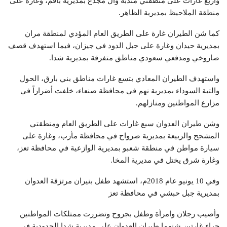
وأربع غارات على منطقتي مندبة وآل مجدع بمديرية باقم، وغارة على
منطقة الملاحيظ بمديرية الظاهر.
كما شن الطيران غارة على الطريق العام المؤدي لمنطقة مران
بمديرية حيدان وغارة على جبل الدود في جيزان، فيما استهدف قصف
صاروخي ومدفعي سعودي مناطق متفرقة بمديرية شدا.
واستهدف الطيران المعادي بتسع غارات مناطق بني بارق، الحول
والتبة السوداء بمديرية نهم في محافظة صنعاء، خلفت أضراراً في
مزارع المواطنين ومنازلهم.
وشن طيران العدوان سبع غارات على الطريق العام ومنطقتي
المشجح والربيعة بمديرية صرواح في محافظة مأرب، وغارة على
سيارة مواطن في منطقة شعبو بمديرية الوازعية في محافظة تعز،
وغارة شرق يختل في مديرية المخا.
وفي 10 يونيو عام 2018م، استشهد طفل بنيران مرتزقة العدوان
بمديرية جبل حبشي في محافظة تعز
وأصيب رجلان وامرأة وطفل بجروح وتضررت ممتلكات المواطنين
جراء غارتين شنهما طيران العدوان على مديرية شدا الحدودية في