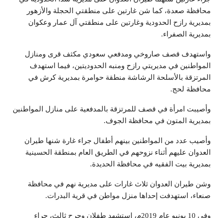
محافظة صعدة، كما شن غارتين على منطقتي الحجلة والأزهور
بمديرية رازح الحدودية وغارتين على منطقتي آل عمار وعكوان
بمديرية الصفراء.
واستهدف قصف صاروخي ومدفعي سعودي مكثف قرى ومنازل
المواطنين في مديريتي رازح ومنبه الحدوديتين، فيما استهدف
المرتزقة بالأسلحة الرشاشة منطقة حوامرة بمديرية كرش في
محافظة لحج.
وأصيبت امرأة في قصف للمرتزقة بالمدفعية على منازل المواطنين
بمديرية المتون في محافظة الجوف.
وأصيب عدد من المواطنين بينهم أطفال جراء غارة شنها طيران
العدوان عليهم أثناء نزوحهم في الطريق العام بمنطقة الحسينية
بمديرية بيت الفقيه في محافظة الحديدة.
وشن طيران العدوان ثلاث غارات على مديرية نهم في محافظة
صنعاء، استهدفت إحداها منزل مواطن في قرية البدرات.
وفي 10 يونيو عام 2019م، استشهد طفلان وجرح ثالث، جراء