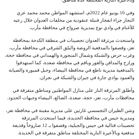
وفي 10 يونيو عام 2022م، استشهد المواطن محمد محمد عزي
النجار جراء انفجار قنبلة عنقودية من مخلفات العدوان خلال رعيه
للأغنام في وادي نوع بمديرية صرواح في محافظة مأرب.
واستحدث مرتزقة العدوان تحصينات في منطقة الكدحة بمحافظة
تعز، وقصفوا بالمدفعية الروضة والبلق الشرقي في محافظة مأرب،
وغرب حرض والشبكة وشمال المنجورة والهمداني في محافظة حجة،
ورازح والمدافن والغور وباقم في محافظة صعدة، كما استهدفوا
بالمدفعية مديرية ناطع في محافظة البيضاء، وجبل قمبورة والصيابة
والعمود بوادي جارة في جيزان والشبكة في نجران.
وأطلق المرتزقة النار على منازل المواطنين ومناطق متفرقة في
محافظات مأرب، تعز، حجة، صعدة، الضالع، البيضاء وجبهات الحدود.
وشن الطيران التجسسي غارتين على مديرية مقبنة في محافظة تعز،
ومديرية حيس في محافظة الحديدة، فيما استحدث المرتزقة
تحصينات قتالية في حيس والجبلية، وقصفوا بـ 12 صاروخاً وقذيفة
مدفعية وبالأعيرة النارية المختلفة مناطق متفرقة في الحديدة.