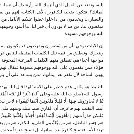
إليه، وتقعد عن العمل الذي ألزمك الله وأرشدك أن تعمل
إيمانك؟. فتكون ضحية للكافرين، لأهل الكتاب، إنهم من يق
والنصارى، ويخدمون من إذا خَلَوا عضوا عليكم الأنامل من
مبغضون لنا، من هم لا يودون أي خير لنا، ما أسود وجوهه
الله ووجوههم مسودة.
إن الآيات توحي بأن من يُقصرون ويفرطون قد يكونون مم
ويتحرك، وتنطلق من فَمِه تلك الكلمات المثبطة للناس ع
مواجهة أعداءهم، تنطلق منهم الكلمات المرعبة المخوفة
يهيئ الساحة لأن تكفر بعد إيمانها، ممن يساعد على أن يتر
التثبيط هو مِعْوَل هدم خطير على الأمة ؛لهذا قال الله ي
رسول الله (صلوات الله عليه وعلى آله) {لَئِنْ لَمْ يَنْتَهِ الْمُنَافِقُونَ وَ
أينما التقيت بهم فاعرف أن الفارق فيما بينك وبينهم مليء
هم جسر الباطل، هم من يُعَبِّدون الطريق للكفر، هم من يعب
ترتد الأمة فتصبح كافرةً بعد إيمانها، بل تصبح جنوداً مجندة 