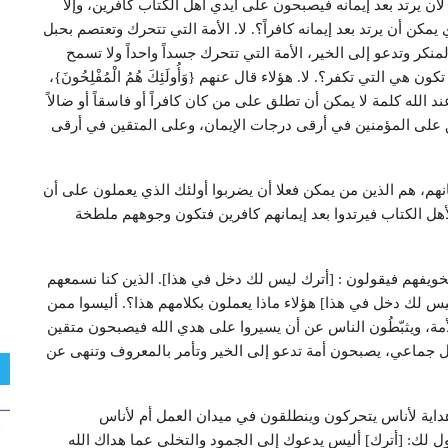
لأن يرتد بعد إيمانه فيصبحون على أيدي أهل الكتاب كافرين، وإلا
كن أن يرتد بعد إيمانه كافراً؟. لا. الأمة التي تتحرك وتعتصم بحبل
منكر وتدعو إلى الخير، الأمة التي تتحرك جسداً واحداً ولا تسمح
 التي تكفر؟. لا. هؤلاء قال عنهم {وَأُولَئِكَ هُمُ الْمُفْلِحُونَ}،
عند الله كلمة لا يمكن أن تطلق على من كان كافراً أو فاسقاً أو ضالاً
تُطلق على المؤمنين في أرقى درجات الإيمان، وعلى المتقين في أرقى
مانهم، هم الذين من يمكن فعلا أن يضربوا أولئك الذي يعملون على أن
لأهل الكتاب فيرتدوا بعد إيمانهم كافرين فتكون وجوههم ملطخة
خويفهم فيقولون : [أترك ليس لك دخل في هذا]. الذين كنا نسمعهم
س لك دخل في هذا] هؤلاء ماذا يعملون بكلامهم هذا؟. أليسوا ممن
الأمة، ويثبّطُون الناس عن أن يسيروا على هدي الله فيصبحون متقين
كل جماعي، يصبحون أمة تدعو إلى الخير وتأمر بالمعروف وتنهى عن
داية لأناس يتحركون وينطلقون في ميدان العمل أم لأناس
ول لك: [أترك] أليس يدعوك إلى الجمود والتخلي عما هداك الله