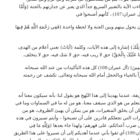
لآية بالتعبير السريع جداً الذي يعبر عن جدارتهم بالجنة {وَأَمَّا
 كأنهم أصبحوا في
 بينهم وبين الجنة ولا لحظة واحدة {فَفِي رَحْمَةِ اللَّهِ هُمْ فِيهَا
كَ آيَاتُ اللَّهِ نَتْلُوهَا عَلَيْكَ بِالْحَقِّ}(البقرة: من الآية252) {تِلْكَ} إشارة إلى هذه الآيات، وكلمة {آيَاتُ} تعني أعلام من الهدى،
لُوهَا عَلَيْكَ بِالْحَقِّ} حق لا ريب فيه، حق لا شك فيه، حق لا يتخلف.
{تِلْكَ آيَاتُ اللَّهِ نَتْلُوهَا عَلَيْكَ بِالْحَقِّ وَمَا اللَّهُ يُرِيدُ ظُلْماً لِلْعَالَمِينَ} (آل عمران:108) كل هذه التأكيدات من عند الله سبحانه
بالحياء وبالخجل أمام الله سبحانه وتعالى، تكشف عن رحمته
 عندما يهدينا إلى هذا النّهج هو يقول لنا: بأنه سيكون معنا أنه
لنعلم من هو الذي سيقف معنا، هو من له ما في السماوات وما في
مكن أن يخلق المتغيرات، هو من يمكن أن يهيئ الظروف، هو من
تغيرات التي تجعلكم قادرين على أن تصبحوا – وأنتم تسيرون في هذه
ب أعدائكم، على قهرهم؛ ولهذا جاء بعدها {وَلِلَّهِ مَا فِي
السَّمَاوَاتِ وَمَا فِي الْأَرْضِ وَإِلَى اللَّهِ تُرْجَعُ الْأُمُورُ} (آل عمران:109) أي ثقوا بأني عندما أهديكم إلى أن تسيروا على هذا الطريق