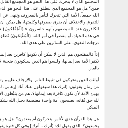
المجتمع الذي لا يتحرك على هذا النحو هو المجتمع القابل 
فمن؟ هل هو المجتمع الذي ينطلق على هذا النحو هو الذي يم
الله جميعاً، الأمة التي تتحرك لتأمر بالمعروف وتنهى عن ال
للتفرق والاختلاف أن يفرق صفوفها وكلمتها، هل يمكن أن تكون هي
الكافرون عند الله يصفهم بأنهم خاسرون. فـ{الْمُفْلِحُونَ} 
في هذه الحياة، أو مقصراً في أمر الله، {الْمُفْلِحُونَ} 
درجات التقوى، على السائرين على هدي الله.
إذاً فالمفلحون هم الذين لا يمكن أن يكونوا كافرين بعد إي
تكفر الأمة بعد إيمانها، وليسوا هم الذين سيكونون ضحية 
بالعار.
أولئك الذين يتحركون في تثبيط الناس والإرجاف عليهم وت
من زمان يقولون: [اترك هذا سيقولون عنك أنك إرهابي، لي
يهيئ الأمة لأن تكون كافرة بعد إيمانها؟. هم من يثبِّطون 
لله حق تُقاته، يصبحون أمة واحدة معتصمة بحبل الله بش
المنكر.
هل هذا القرآن هدي لأناس يتحركون أم يقعدون؟. هل هو ه
يجمدون؟. الذي يقول لك: [أترك .. أترك] وفي كل فترة يق