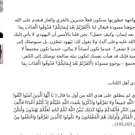
مواجهة خطورتها سنكون فعلاً جديرين بالخزي والعار فنقدم على الله
 فيقال لنا {أَكَفَرْتُمْ بَعْدَ إِيمَانِكُمْ؟ فَذُوقُوا الْعَذَابَ بِمَا
ان: من الآية106) ، أي أنه حصل كفر بعد إيمان، وكيف حصل؟. نحن قلنا بالأمس أن اليهودي لا يأتي إليك
 عليه وعلى آله)، ولا يقول لك: تَيَهود تنَصْرَن. بل سيوصلك إلى
تشعر؟. عندما تكون أنساناً لا يبالي، عندما تكون مجتمعاً لا
لقضية فإنك قد هيأت نفسك لتكون بيئة صالحة توصلك إلى الكفر،
هٍ مسودّة {أَكَفَرْتُمْ بَعْدَ إِيمَانِكُمْ؟ فَذُوقُوا الْعَذَابَ بِمَا
ي أهل الكتاب.
لق على هدي الله من أول ما قال:{ يَا أَيُّهَا الَّذِينَ آمَنُوا اتَّقُوا
للَّهِ جَمِيعاً وَلا تَفَرَّقُوا وَاذْكُرُوا نِعْمَتَ اللَّهِ عَلَيْكُمْ إِذْ كُنْتُمْ أَعْدَاءً فَأَلَّفَ
النَّارِ فَأَنْقَذَكُمْ مِنْهَا كَذَلِكَ يُبَيِّنُ اللَّهُ لَكُمْ آيَاتِهِ لَعَلَّكُمْ تَهْتَدُونَ وَلْتَكُنْ
 الْمُنْكَرِ وَأُولَئِكَ هُمُ الْمُفْلِحُونَ وَلا تَكُونُوا كَالَّذِينَ تَفَرَّقُوا وَاخْتَلَفُوا مِنْ
 .