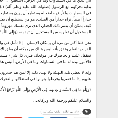
أني بيدي ما في السماوات وما في الأرض، أستطيع أن أجعل
في السماوات والأرض خاضع له يستطيع أن يهيئ يستطيع أن 
جداراً أصماً، تراه جداراً من الصلب، هو من يستطيع أن ي
كيف يمكن أن يدمر ذلك الجدار، الذي ترى نفسك مهزوماً أ
المستحيل أن تعلوه، من المستحيل أن تهدمه، {وَإِلَى اللَّهِ تُرْجَع
نحن قلنا أكثر من مرة أن بإمكان الإنسان – إذا تأمل في واقع
الفرص ؛لتعلم وتـثق بأنه ليس هناك من يمكنه أن يغلق ال
فيقفل عليك و يحاصرك في موقعك، فترى كل شيء مستحيلاً أ
فالأمور بيده له ما في السماوات وما في الأرض. أليس هذ
وإنه لا يعطي تلك التهيئة ولا يهيئ ذلك إلا لمن هم جديرون
عليهم إذا ما قصروا وفرطوا وتوانوا في استغلالها والتحرك ل
{وَلِلَّهِ مَا فِي السَّمَاوَاتِ وَمَا فِي الْأَرْضِ وَإِلَى اللَّهِ تُرْجَعُ الْأُمُورُ} (آل عم
والسلام عليكم ورحمة الله وبركاته،،،
#الدرس الثالث - ولتكن منكم أمة