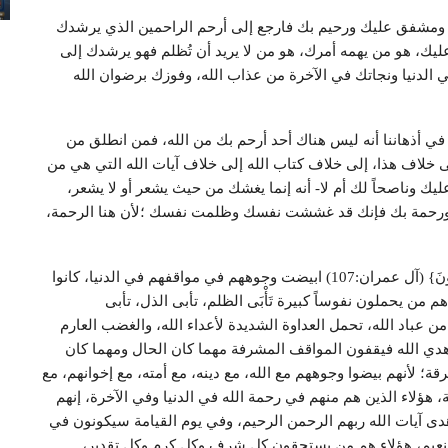
لك ومشفق عليك ورحيم بك فارجع إلى أرحم الراحمين الذي يرشدك
عليك، هو من يهمه أمرك، هو من لا يريد أن تُظلم فهو يرشدك إلى
 الدنيا ونجاتك في الآخرة من عذاب الله، وفوزك برضوان الله
في أذهاننا أنه ليس هناك أحد أرحم بك من الله، فمن انطلق من
خلاف هذا، إلى خلاف كتاب الله إلى خلاف آيات الله التي هي من
ك وناصحاً لك أم لا- أنه إنما يغشك من حيث يشعر أو لا يشعر،
ك ورحمة بك فإنك قد غششت نفسك وظلمت نفسك ؛لأن هنا الرحمة،
{وَأَمَّا الَّذِينَ ابْيَضَّتْ وُجُوهُهُمْ فَفِي رَحْمَةِ اللَّهِ هُمْ فِيهَا خَالِدُونَ} (آل عمران:107) ابيضت وجوههم في مواقفهم في الدنيا، كانوا
م من يحملون نفوساً كبيرة تَأْبَى الظلم، تأبى الذل، تأبى
 عباد الله، تحمل العداوة الشديدة لأعداء الله، والغضب العارم
هدي الله فيقفون المواقف المشرفة مهما كان الحال ومهما كان
ة؛ لأنهم بيضوا وجوههم مع الله، مع دينه، مع أمته، مع إخوانهم، مع
ة، هؤلاء الذين هم منهم في رحمة الله في الدنيا وفي الآخرة، إنهم
ى آيات الله ربهم الرحمن الرحيم، وفي يوم القيامة سيكونون في
نعيم، هؤلاء هم من يستحقون كل شرف وكل كرم وكل تقدير،