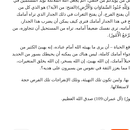
 من يؤيدكم من خلقي، ألم يجعل الله الملائكة تؤيد المسلمين في
بداية تحركهم مع الرسول (صلوات الله عليه وعلى آله) ؟.{وَلِلَّهِ جُنُودُ السَّمَاوَاتِ وَالْأَرْضِ}(الفتح: من الآية7) هو الذي كل من
يفتح الفرج، أن يفتح الثغرات في ذلك الجدار الذي تراه أمامك
فتح في هذا الجدار أمامك فترى كيف يمكن أن يضرب هذا الجدار،
مامه، ترى نفسك ضعيفاً أمامه، تراه من المستحيل أن تتجاوزه، من
ُ الْأُمُورُ}.
 الحياة – أن يرى ما يهيئه الله أمام عباده، إنه يهيئ الكثير من
أجواء أمامك كاملة، ليس هناك من يمكنه أن يحيطك بسور من الحديد
مامك، إن الله يهيئ، إن الله يسخر، إن الله يخلق المتغيرات،
ا مما يعزز الثقة في نفوس من يسيرون على هديه؟.
 بها. ولمن تكون تلك التهيئة، وتلك الإنفراجات تلك الفرص حجة
استغلالها.
ران:109) صدق الله العظيم.