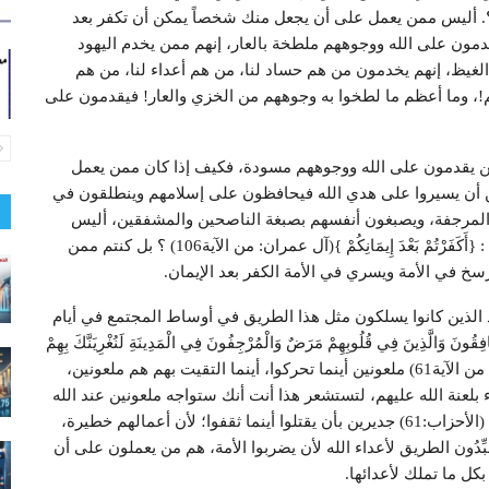
ه؟. أليس ممن يعمل على أن يجعل منك شخصاً يمكن أن تكفر بعد
دمون على الله ووجوههم ملطخة بالعار، إنهم ممن يخدم اليهود
 الغيظ، إنهم يخدمون من هم حساد لنا، من هم أعداء لنا، من هم
م!، وما أعظم ما لطخوا به وجوههم من الخزي والعار! فيقدمون على
ن يقدمون على الله ووجوههم مسودة، فكيف إذا كان ممن يعمل
ن أن يسيروا على هدي الله فيحافظون على إسلامهم وينطلقون في
 المرجفة، ويصبغون أنفسهم بصبغة الناصحين والمشفقين، أليس
هؤلاء ممن يقدمون على الله ووجوههم مسودة فيقال لهم : {أَكَفَرْتُمْ بَعْدَ إِيمَانِكُمْ }(آل عمران: من الآية106) ؟ بل كنتم ممن
سخ في الأمة ويسري في الأمة الكفر بعد الإيمان.
هدد الذين كانوا يسلكون مثل هذا الطريق في أوساط المجتمع في أيام
الَّذِينَ فِي قُلُوبِهِمْ مَرَضٌ وَالْمُرْجِفُونَ فِي الْمَدِينَةِ لَنُغْرِيَنَّكَ بِهِمْ
ثُمَّ لا يُجَاوِرُونَكَ فِيهَا إِلَّا قَلِيلاً مَلْعُونِينَ أَيْنَمَا ثُقِفُوا}(الأحزاب: من الآية61) ملعونين أينما تحركوا، أينما التقيت بهم هم ملعونين،
 بلعنة الله عليهم، لتستشعر هذا أنت أنك ستواجه ملعونين عند الله
فلتكن حذراً منهم {مَلْعُونِينَ أَيْنَمَا ثُقِفُوا أُخِذُوا وَقُتِّلُوا تَقْتِيلاً} (الأحزاب:61) جديرين بأن يقتلوا أينما ثقفوا؛ لأن أعمالهم خطيرة،
ِّدُون الطريق لأعداء الله لأن يضربوا الأمة، هم من يعملون على أن
بكل ما تملك لأعدائها.