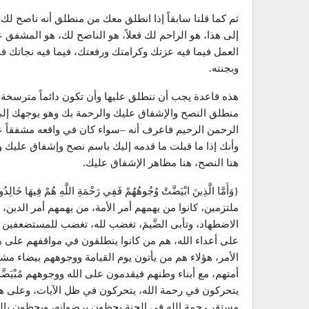
ثم كما قلنا سابقاً إذا انطلق معك من منطلق أنه ناصح 
إلى هذا، هو الراحم لك فعلاً، هو الناصح لك، هو المشفق 
العمل فيما فيه عزتك وكرامتك ورفعتك، فيما فيه نجاتك في
وبجنته.
هذه قاعدة يجب أن ننطلق عليها وأن تكون دائماً مترسخة 
منطلق النصح والإشفاق عليك والرحمة بك وهو يوجهك إلى 
الرحمن الرحيم فاعرف أنه –سواء كان في واقعه مشفقاً علي
وأنك إذا ما قبلت ما قدمه إليك باسم نصح وإشفاق علي
هنا النصح، هنا مظاهر الإشفاق عليك.
ملتزمين، كانوا من يهمهم أمر الأمة، من يهمهم أمر الدين، ه
الاضطهاد، وتأبى الضَّيمَ، تغضب لله، تغضب للمستضعفين من
على أعداء الله، هم من كانوا ينطلقون في مواقفهم على 
الأمر، هؤلاء هم من يأتون يوم القيامة ووجوههم بيضاء مشرق
أمتهم، مع أبناء وطنهم فيقدمون على الله ووجوههم مُبْيَضَّ
يتحركون في رحمة الله، يتحركون في ظل الآيات، وعلى هد
مستقر رحمة الله في الجنة يحظون برضوانه، ويحظون بال