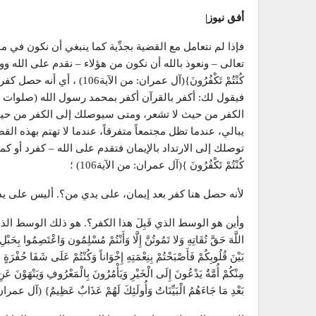
أفق نيوز|
فإذا لم نتعامل مع القضية بجدِّية كما ينبغي أن نكون في 
تعالى – ونعوذ بالله أن نكون من هؤلاء – نقدم على الله ووجوهنا مسودة
كُنْتُمْ تَكْفُرُونَ}(آل عمر
فيقول لك: أكفر بالقرآن أكفر بمحمد رسول الله (صلوات الله
الكفر من حيث لا تشعر، ومتى سيوصلك إلى الكفر من حيث لا 
يبالي، عندما تظل مجتمعاً متفرقاً، عندما لا تهتم بهذه ا
توصلك إلى الارتداد بالإيمان فتقدم على الله – كفرد أو كمجتمع – بوجو
كُنْتُمْ تَكْفُرُونَ }(آل عمران: من الآية106) ؛
لأنه حصل هنا كفر بعد إيمان، على يدي من؟. أليس على يد
وأين هو الوسط الذي قَبِلَ هذا الكفر؟. هو ذلك الوسط الذي لم ينط
اللَّهَ حَقَّ تُقَاتِهِ وَلا تَمُوتُنَّ إِلَّا وَأَنْتُمْ مُسْلِمُون وَاعْتَصِمُوا بِحَبْلِ ا
بَيْنَ قُلُوبِكُمْ فَأَصْبَحْتُمْ بِنِعْمَتِهِ إِخْوَاناً وَكُنْتُمْ عَلَى شَفَا حُفْرَةٍ مِنَ 
مِنْكُمْ أُمَّةٌ يَدْعُونَ إِلَى الْخَيْرِ وَيَأْمُرُونَ بِالْمَعْرُوفِ وَيَنْهَوْنَ عَنِ
بَعْدِ مَا جَاءَهُمُ الْبَيِّنَاتُ وَأُولَئِكَ لَهُمْ عَذَابٌ عَظِيمٌ} (آل عمران 103ـ105)