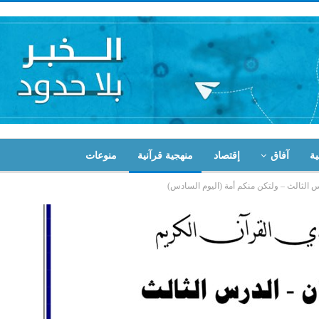
ية
آفاق
إقتصاد
منهجية قرآنية
منوعات
 الثالث – ولتكن منكم أمة (اليوم السادس)