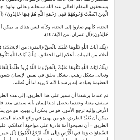
يستحقون المقام العالي عند الله سبحانه وتعالى ؛ولهذا جاءت ا
الَّذِينَ ابْيَضَّتْ وُجُوهُهُمْ فَفِي رَحْمَةِ اللَّهِ هُمْ فِيهَا خَالِدُونَ} (آل عمران:107) ،
الجنة، كأنهم صاروا إلى الجنة، وكأنه ليس هناك ما يمكن أن يحول
خَالِدُونَ}(آل عمران: من الآية107).
{تِلْ
أعلام من البينات، أعلام إلى الحقائق. {تِلْكَ آيَاتُ اللَّهِ نَتْ
وتعالى بشكل رهيب، بشكل يخلق في نفس الإنسان شعوراً 
العظيمة بعباده، إنه يرشدنا لأنه لا يريد لنا أن نُظلم.
ثم عندما يرشدنا أن نسير على هذا الطريق، إلى هذه الطريقة،
سيقف معنا، وعندما يحصل لدينا إيمان بأنه سيقف معنا ف
الأرض وإليه ترجع الأمور. هو من يمكن أن يهيئ، هو من ي
يمكن أن يُعَبِّدَ الطريق، هو من يهيئ في واقع الحياة الم
الطريق – أن تصبحوا أمة قادرة على مواجهة أعدائكم، على ضر