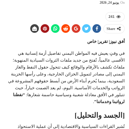
On
يونيو 24, 2026
241
Share
أفق نيوز| تقرير| خاص
في وقتٍ يعيش فيه المواطن اليمني تفاصيل أزمة إنسانية هي
الأقسى عالمياً، تُفتح من جديد ملفات الثروات السيادية المنهوبة؛
ملفاتٌ تكشف بالأرقام والوقائع كيف تتحول حقول النفط والغاز
اليمني إلى مصادر لتمويل الخزائن الخارجية، وعلى رأسها الخزينة
السعودية، بينما يُحرم أبناء الأرض من أبسط حقوقهم المشروعة في
الرواتب والخدمات الأساسية. اليوم، لم يعد الصمت خياراً، حيث
تتبلور في الأفق معادلة شعبية وسياسية حاسمة شعارها:
“نفطنا
لرواتبنا وخدماتنا”
.
[الجسد والتحليل]
تُشير القراءات السياسية والاقتصادية إلى أن عملية الاستحواذ