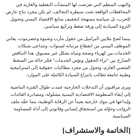
والنهب المنظم التي تعرضت لها المنشآت النفطية والغازية في
المحافظات الواقعة تحت سيطرة التحالف، لم تكن مجرد نتاج عارض
للحرب، بل سياسة ممنهجة لتجفيف منابع الاقتصاد اليمني وتحويل
الثروة السيادية إلى ورقة ضغط وتركيع سياسي.
بينما تُضخ ملايين البراميل من حقول مأرب وشبوة وحضرموت، يعاني
الموظف اليمني من انقطاع مرتباته لسنوات، وتتداعى شبكات
الخدمات من كهرباء وصحة ومياه بشكل غير مسبوق. هذا التناقض
الصارخ بين “ثراء الحقول وبؤس الخدمات” فجّر حالة من السخط
الشعبي العارم، وتحول من مجرد مطالبات حقوقية إلى استراتيجية
وطنية جامعة تطالب بانتزاع السيادة الكاملة على الموارد.
ويرى مراقبون أن التدخلات الخارجية عمدت طوال الفترة الماضية
إلى إبقاء المنظومة الاقتصادية اليمنية مشلولة، ومصادرة العائدات
وإيداعها في بنوك خارجية بعيداً عن الرقابة الوطنية، مما عقّد ملف
الرواتب وحوّله من استحقاق إنساني وقانوني إلى أداة للمساومة
السياسية.
[الخاتمة والاستشراف]