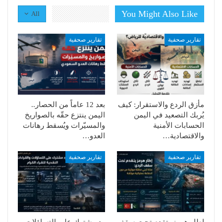
You Might Also Like
All
تقارير صحفية
تقارير صحفية
مأزق الردع والاستقرار: كيف
بعد 12 عاماً من الحصار..
يُربك التصعيد في اليمن
اليمن ينتزع حقّه بالصواريخ
الحسابات الأمنية
والمسيّرات ويُسقط رهانات
والاقتصادية…
العدو…
تقارير صحفية
تقارير صحفية