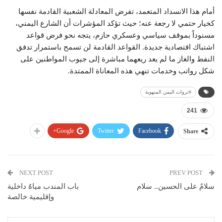
أمام هذا الانسداد المتعمد، تفرض المعادلة الشعبية القادمة نفسها
كخيار حتمي لا رجعة عنه؛ حيث تؤكد المؤشرات أن الشارع اليمني،
مسنوداً بموقف سياسي وعسكري حازم، يتجه نحو فرض قواعد
اشتباك اقتصادية جديدة. القواعد القادمة لن تسمح باستمرار تدفق
النفط والغاز ما لم يعد ريعهما مباشرة إلى جيوب المواطنين على
شكل رواتب وخدمات تنهي هذه المعاناة الممتدة.
#ثروات اليمن المنهوبة
241
Google+
Twitter
Facebook
Share
NEXT POST
PREV POST
سلامٌ على الحسين.. سلام
باب المندب مياهٌ داخلية
وإقليمية خالصة