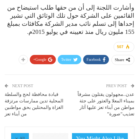
وأشارت اللجنة إلى أن من حقها طلب استيضاح من
القائمين على الشركة حول تلك الوثائق التي تشير
إحداها إلى تسلم نائب مدير الشركة مكافئات بمبلغ
155 مليون ريال منذ تعيينه في يوليو 2015م.
507
Google+
Twitter
Facebook
Share
NEXT POST
PREV POST
عدن..مجهولون يقتلون مشرفاً
قيادة محافظة لحج والسلطة
بميناء المعلا والعثور على جثة
المحلية تدين ممارسات مرتزقة
مواطن من أبناء تعز عليها آثار
الغزاة والمحتلين بحق مواطنين
تعذيب”صورة”
من أبناء تعز
You Might Also Like
All