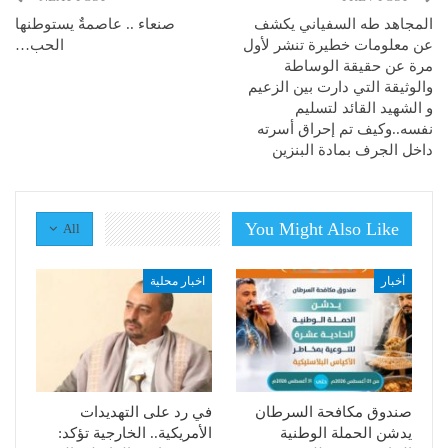
المجاهد طه السفياني يكشف
صنعاء .. عاصمةٌ يستوطنها
عن معلومات خطيرة تنشر لأول
الحب…
مرة عن حقيقة الوساطة
والوثيقة التي دارت بين الزعيم
و الشهيد القائد لتسليم
نفسه..وكيف تم إحراق أسرته
داخل الجرف بمادة البنزين
You Might Also Like
All
أخبار
اخبار محلية
صندوق مكافحة السرطان
في رد على التهديدات
يدشن الحملة الوطنية
الأمريكية.. الخارجية تؤكد: