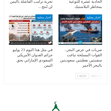
الحادية عشرة للتوعية
تجربة ترامب الفاشلة باليمن
بمخاطر البلاستيك
لن تُنتج…
اخبار محلية
اخبار محلية
ضربات في عرض البحر..
في مثل هذا اليوم 23 يوليو
القوات المسلحة تباغت
جرائم العدوان الأمريكي
سفينتين نفطيتين سعوديتين
السعودي الإماراتي بحق
بالبحر الأحمر
اليمن
NEXT
PREV