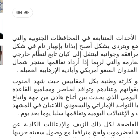
464
الأحداث المتتابعة في المحافظات الجنوبية والتي
وضع ويتردى بشكل أصبح إيذانا بإنهيار تامٍ في شكل
افقه وجوانبه لينتقل إلى كيان تابع لنظام خارجي
رمة والتي لربما إذا أزداد تفاقمها ستجر شمال
عدوان السعو أمريكي وأياديه الإرهابية العميلة .
و كارثة وطنية بكل المقاييس حيث شهد الجنوب
واتهم وعتادهم وتوافد لعناصر ومجاميع القاعدة
يومي الذي يحدث بين أتباع هادي من جهة وأتباع
 التواجد الإماراتي والسعودي اللاعبان في المشهد
لإغتيالات اليوميه وتفاقمها سلبا يوما بعد يوم .
لفاضحة لكل ذلك الزيف والإدعائات الكاذبة عن
 لحضرموت ولحج مترافقا مع وصول سفينه حربيها