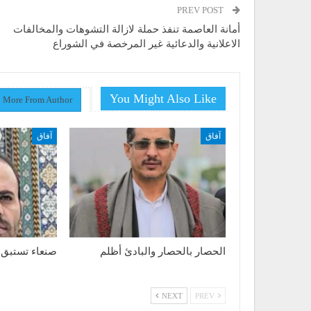
PREV POST
أمانة العاصمة تنفذ حملة لازالة التشوهات والمخالفات
الاعلانية والدعائية غير المرخصة في الشوراع
You Might Also Like
More From Author
آفاق
آفاق
الحصار بالحصار والبادئ أظلم
صنعاء تستبق 
NEXT
PREV