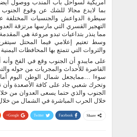
أمريكية لسواحل باب المندب ووصول أيضا ح
بما لايدع مجالا للشك عن وقوع الجنوب 
سيطرة الدواعش والجنسيات المختلفة ع
التهجير القسري التي مارسها مرتزقة العدو
مما ينذر بتداعيات تبدو مروعة هي المقدمة 
وسط تعتيم إعلامي فيما المحتل سيتفرغ 
والثروات التي تتمتع بها المحافظات اليمنية
على مايبدو أن الجنوب وقع في الفخ وأنه 
القاصرة للأحداث والمجريات من حوله والتي
سوءا …ممايجعل شمال الوطن اليوم أمام
وتحرك شعبي جاد على كافة الأصعدة وأن ت
الجنوب والذي حتما يسعى العدوان من خلال
خلال الحرب المباشرة في الشمال من خلال 
Google+
Twitter
Facebook
Share