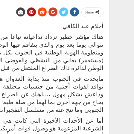
Share
أحلام عبد الكافي
هناك مؤشر خطير تزداد تداعياته تباعا من 
تتوالى يوما بعد يوم والذي يتفاقم فيها ال
ومنظومة الهوية الوطنية في الجنوب بكل مر
(مستعمر) يعاني من التشظي والفوضى العا
الوطن لدائرة ذاك الصراع المفتعل من قبل ال
مايحدث في الجنوب منذ بداية العدوان ه
توافد لقوات أجنبية من جنسيات مختلفة بق
وداعش بشكل مهول ،،،ناهيك عن الصراع ال
بحاح من جهة أخرى بما لهما من صلة طبعا با
الجنوبي وما نتج عنه من مسلسل التفجيرات و ا
أما عن الأحداث الأخيرة التي كانت هي ا
الشرعية المزعومة هو وصول قوات أمريكية