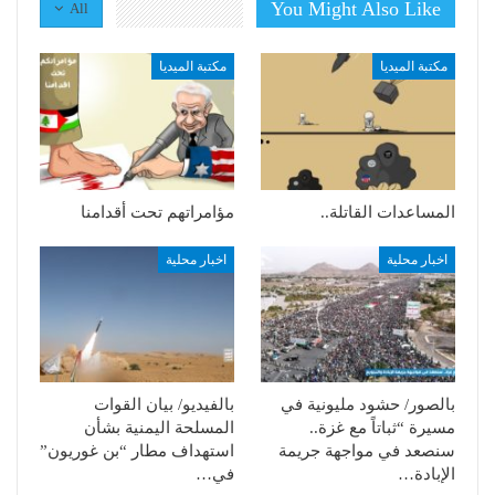
You Might Also Like
All
مكتبة الميديا
مكتبة الميديا
المساعدات القاتلة..
مؤامراتهم تحت أقدامنا
اخبار محلية
اخبار محلية
بالصور/ حشود مليونية في
بالفيديو/ بيان القوات
مسيرة “ثباتاً مع غزة..
المسلحة اليمنية بشأن
سنصعد في مواجهة جريمة
استهداف مطار “بن غوريون”
الإبادة…
في…