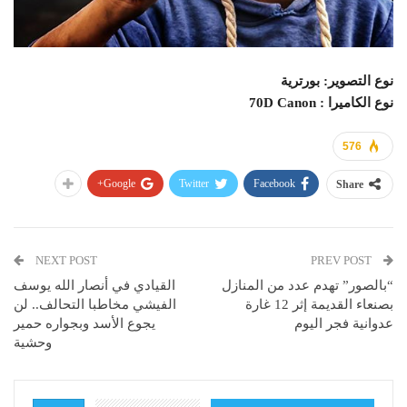
نوع التصوير: بورترية
نوع الكاميرا : 70D Canon
576
Google+
Twitter
Facebook
Share
NEXT POST
PREV POST
“بالصور” تهدم عدد من المنازل
القيادي في أنصار الله يوسف
بصنعاء القديمة إثر 12 غارة
الفيشي مخاطبا التحالف.. لن
عدوانية فجر اليوم
يجوع الأسد وبجواره حمير
وحشية