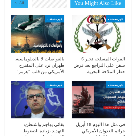
You Might Also Like
All
غيرمصنف
غيرمصنف
القوات المسلحة تجبر 6
بالغواصات لا بالدبلوماسية..
سفن على التراجع بعد فرض
طهران ترد على المقترح
حظر الملاحة البحرية
الأمريكي من قلب “هرمز”
غيرمصنف
غيرمصنف
في مثل هذا اليوم 18 أبريل
بقائي يهاجم واشنطن:
جرائم العدوان الأمريكي
التهديد بزيادة الضغوط