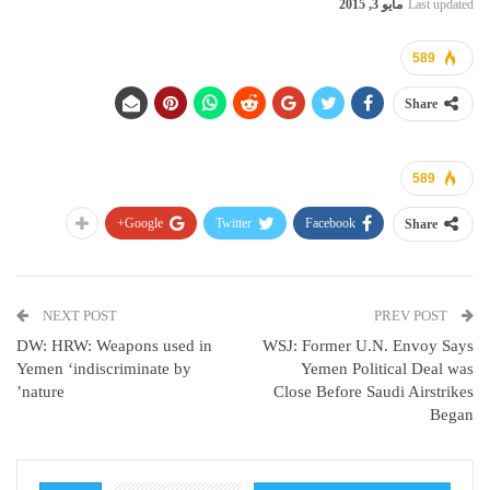
Last updated
مايو 3, 2015
589
Share
589
Google+
Twitter
Facebook
Share
NEXT POST
PREV POST
DW: HRW: Weapons used in
WSJ: Former U.N. Envoy Says
Yemen ‘indiscriminate by
Yemen Political Deal was
nature’
Close Before Saudi Airstrikes
Began