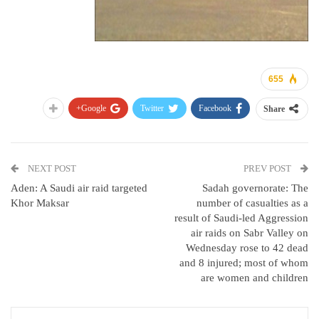
655
Google+
Twitter
Facebook
Share
NEXT POST
PREV POST
Aden: A Saudi air raid targeted
Sadah governorate: The
Khor Maksar
number of casualties as a
result of Saudi-led Aggression
air raids on Sabr Valley on
Wednesday rose to 42 dead
and 8 injured; most of whom
are women and children