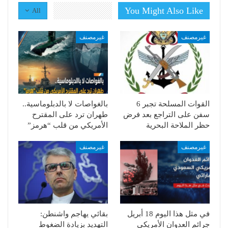
You Might Also Like
All
غيرمصنف
غيرمصنف
القوات المسلحة تجبر 6
بالغواصات لا بالدبلوماسية..
سفن على التراجع بعد فرض
طهران ترد على المقترح
حظر الملاحة البحرية
الأمريكي من قلب “هرمز”
غيرمصنف
غيرمصنف
في مثل هذا اليوم 18 أبريل
بقائي يهاجم واشنطن:
جرائم العدوان الأمريكي
التهديد بزيادة الضغوط