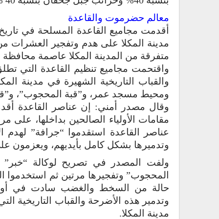
بنسبة 40% وخرائب جبل جحفان بنسبة 40 %.
معالم حضرموت والقاعدة
مدينة المكلا على هدم وتفجير العشرات من 
متفرقة من المدينة المكلا عاصمة محافظة
واقتحمت مجاميع تنظيم القاعدة التي تطل
والقباب التاريخية الشهيرة في مدينة المكل
ومحيط مسجد عمر، و”قبة المحجوب”، و”قبة 
وقال مصدر أمني: إن عناصر القاعدة أقد
مقامات الأولياء الصالحين بداخلها، على م
عناصر القاعدة استقدموا “جرافة” لهدم ا
وتدميرها بشكل كامل بأيديهم، ويعزمون على
ولفت المصدر في تصريح لوكالة “خبر” للأ
المحجوب” وتفجيرها مرتين ثم استخدموا ال
حالة من السخط والغضب سادت في أوساط
وتدمير هذه الأضرحة والقباب التاريخية التي 
مدينة المكلا.