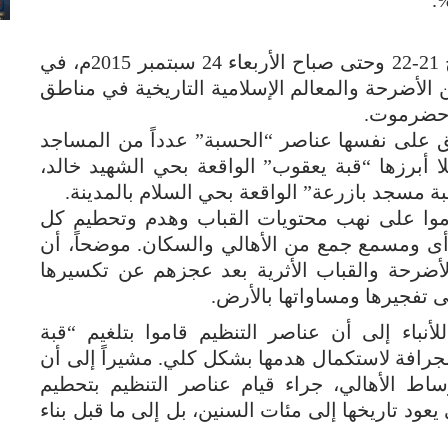
أقدمت مجاميع القاعدة المسلحة في تاريخ 21-22 وحتى صباح الأربعاء 24 سبتمبر 2015م، في
الأضرحة والمعالم الإسلامية التاريخية في مناطق
 حضرموت.
ق على نفسها عناصر “الحسبة” عدداً من المساجد
ا أبرزها “قبة يعقوب” الواقعة بحي الشهيد خالد،
مسجد بازرعة” الواقعة بحي السلام بالمدينة.
موا على نهب محتويات القباب وهدم وتحطيم كل
رأى ومسمع جمع من الأهالي والسكان. موضحاً، أن
لأضرحة والقباب الأثرية بعد عجزهم عن تكسيرها
 تفجيرها ومساواتها بالأرض.
نباء إلى أن عناصر التنظيم قاموا بتلغيم “قبة
جرافة لاستكمال هدمها بشكل كلي. مشيراً إلى أن
 الأهالي، جراء قيام عناصر التنظيم بتحطيم
يعود تاريخها إلى مئات السنين، بل إلى ما قبل بناء