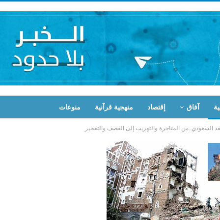
ية
آفاق
إقتصاد
منهجية قرآنية
منوعات
د السعودي..من المتاجرة والتهريب إلى القصف والتفجير