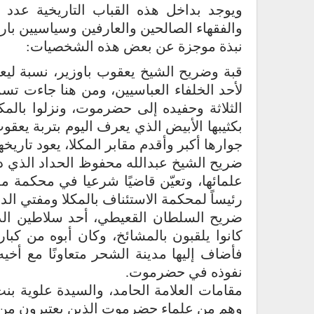
ويوجد بداخل هذه القباب التاريخية عدد م
والفقهاء الصالحين والعارفين وسياسيين بار
نبذة موجزة عن بعض هذه الشخصيات:
قبة وضريح الشيخ يعقوب باوزير، نسبة لي
لأحد الخلفاء العباسيين، ومن هنا جاءت تس
بكثيبها الأبيض الذي يعرف اليوم بتربة يعق
جوارها أكبر وأقدم مقابر المكلا، يعود تاريخه
ضريح الشيخ عبدالله محفوظ الحداد الذي
علمائها، وتعيّن قاضيًا شرعيا في محكمة مد
رئيساً لمحكمة الاستئناف بالمكلا ومفتي الد
ضريح السلطان القعيطي، أحد سلاطين الد
كانوا يلقبون بالمشائخ، وكان أبوه من كبا
فأضاف إليها مدينة الشحر متعاونًا مع أ
نفوذه في حضرموت.
مقامات العلامة الحامد، والسيدة علوية بن
وهم من علماء حضرموت الذين يعتبرون من أ