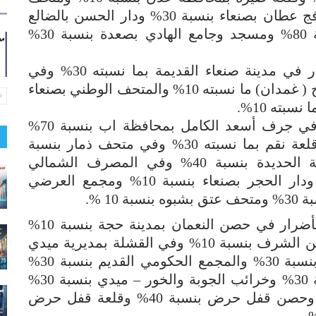
عدن ( قصر العبدلي ) بنسبة 15% وقرية فج عطان بصنعاء بنسبة 30% ودار الحسن بالضالع
بنسبة 90% ومدينة صعدة التاريخية بنسبة 80% ومسجد وجامع الهادي بصعدة بنسبة 30%
كما دمر العدوان السعودي وتسبب بأضرار في مدينة صنعاء القديمة بما نسبته 30% وفي
مدينة زبيد بما نسبته 20% وفي قصر السلاح ( غمدان) ما نسبته 10% والمتحف الوطني بصنعاء
وتسبب العدوان السعودي بدمار وأضرار في جرف أسعد الكامل بمحافظة اب بنسبة 70%
وفي القفلة بصعدة بما نسبته 50% وفي قلعة نقم بما نسبته 30% وفي متحف ذمار بنسبة
100% وفي قلعة جبل الشريف بمحافظة الحديدة بنسبة 40% وفي المصرف الشمالي
والجنوبي لسد مارب القديم بنسبة 70% ودار الحجر بصنعاء بنسبة 10% ومجمع العرضي
وفي محافظة حجة دمر العدوان وتسبب بأضرار في حصن النعمان بمدينة حجة بنسبة 10%
وفي حصن المنصورة بنسبة 10% وفي حصن الشرف بنسبة 10% وفي القشلة بمديرية ميدي
بنسبة 30% وفي قلعة المنصورة – ميدي بنسبة 30% والمجمع الحكومي القديم بنسبة 30%
وفي خرائب قلعة الادريسي – ميدي بنسبة 30% وخرائب الجوبة والخور – ميدي بنسبة 30%
وخرائب العلالي مديرية بكيل بنسبة 30% وحصن قفل حرض بنسبة 40% وقلعة قفل حرض