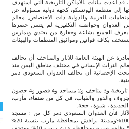
ة، قد أعدت بيانات بالأماكن التاريخية التي استهدف
ها إلى منظمة اليونسكو، كجهة دولية مسؤولة عن
منظمات العربية والدولية ذات الاختصاص, معالم
من العدوان وحواضنه التكفيرية لم يتسن حصرها
ي يعرف الجميع بشاعة وحقارة من يعتدي ويمارس
ستخف بكافة قوانين ومواثيق المنظمات والهيئات
رة عن الهيئة العامة للآثار والمتاحف أن تحالف
معلماً أثرياً من معالم التراث الإنساني في مختلف مناطق اليمن منذ
حت الإحصائية أن تحالف العدوان السعودي دمر
نية.
ومن هذه المعالم : 6 مدن تاريخية و6 قلاع تاريخية و3 متاحف و2 مساجد و4 قصور و4 حصون
لجروف والدور والقباب، في كل من صنعاء، مأرب،
الحديدة ، شبوة ، حجة.
 للآثار فأن العدوان السعودي دمر كل من : مسجد
حمراء بدار الحيد محافظة صنعاء بنسبة 100%ومدينة براقش بمحافظة مارب بنسبة 20%
ومدينة صرواح بمحافظة مأرب بنسبة 30% وقلعة صيرة بمحافظة عدن بنسبة 10% ومتحف