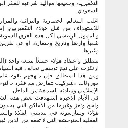
التكفيرية، وجميعها مواليد شرعية للفكر ا
السعودي.
اغلب المعالم الحضارية والتراثية وال
للاستهداف من قبل هؤلاء التكفيريين, إ
والممول الرئيسي لكل هذه الفرق الدموية-
شعباً وارضاً وتاريخ وحضارة, أو عن طريق 
وغيرها.
منطلق واعتقاد هؤلاء جميعاً منبعه واحد (ا
ارتكزت على نهج توسعي تحالف فيه السياسي
ومن هذا المنطلق فإن منهجهم يقوم على اس
موروثات «شركية» تتعارض مع فكرة «التوح
الإسلامي ومبادئه السمحة من الداخل.
في الأيام الأخيرة استهدفت بعض هذه ال
ولحج وتعز وغيرها من الأماكن التي يجدون
هؤلاء ويمارسونه في مدينتي المكلا والشح
العقلية المتوحشة التي لا تفقه من الدين غي