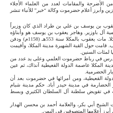
ن الأضرحة والمقامات لعدد من العلماء الأجلاء
زين وأبرز أعلام حضرموت وكالة “خبر” للأنباء تنشر
عقوب بن يوسف بن علي بن طراد الذي كان وزيراً
مية آل باوزير. وهاجر يعقوب بن يوسف هو وأبناؤه
الثلاثة وحفيده إلى حضرموت، ونزلوا بالمكلا. مات يعقوب بالمكلا سنة 553هـ (1158م) ودفن
وب. قامت حول القبة الشهيرة مدينة المكلا، وأقيمت
ا لمئات السنين.
 درس في رباط حضرموت العلمي وعلى يد عدد من
ينة المكلا عاصمة الدولة القعيطية آنذاك، ثم عين
يار الحضرمية.
ولة القعيطية، ومن أمرائها في حضرموت بعد أن
ر الحضارمة في مدينة حيدر أباد. حكم مدينة شبام
خيه في تقويض سلطنة آل السلطان الكثيري وبسط
ت الشيخ أبي بكر، والعلامة أحمد بن محسن الهدار
برز أعلامها المتصوفين في اليمن.