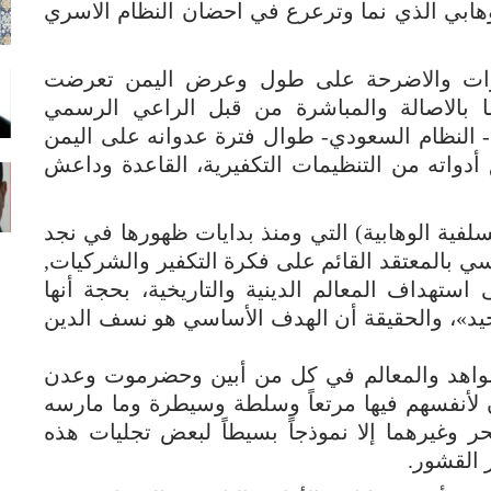
لوهابي الذي نما وترعرع في احضان النظام الاسري
مزارات والاضرحة على طول وعرض اليمن تعرضت
ما بالاصالة والمباشرة من قبل الراعي الرسمي
 النظام السعودي- طوال فترة عدوانه على اليمن
أدواته من التنظيمات التكفيرية، القاعدة وداعش
لسلفية الوهابية) التي ومنذ بدايات ظهورها في نجد
 بالمعتقد القائم على فكرة التكفير والشركيات,
تهداف المعالم الدينية والتاريخية، بحجة أنها
يد»، والحقيقة أن الهدف الأساسي هو نسف الدين
شواهد والمعالم في كل من أبين وحضرموت وعدن
 لأنفسهم فيها مرتعاً وسلطة وسيطرة وما مارسه
ر وغيرهما إلا نموذجاً بسيطاً لبعض تجليات هذه
ر القشور.