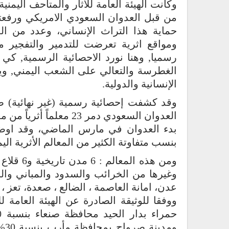
وكانت الهيئة العامة للآثار والمتاحف اليمني
من قبل العدوان السعودي الامريكي ورفعت
حماية هذا التراث الإنساني، وعدد من ال
ومواقع اثرية تعرضت للتدمير والتفجير 
رسميا, وهنا نورد الاحصائية الرسمية, ك
الغطرسة والتعالي على الشعب اليمني, وي
الإنسانية والدولية.
وقد کشفت إحصائية رسمية (غير نهائية) صاد
العدوان السعودي دمر 23 
بدء العدوان في مارس الماضي، وقد اوض
بنسب متفاوتة الكثير من المعالم الأثرية اليم
وغيرها من الخرائب والسدود والمباني وا
عدن، امانة العاصمة ، الضالع ، صعدة، تعز ، 
ووفقا للوثيقة الصادرة عن الهيئة العامة