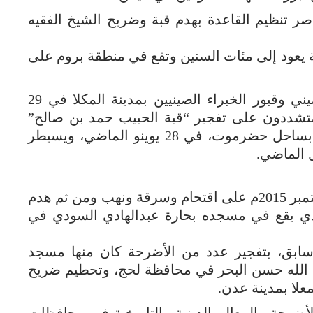
ء تاريخ 29/10/2015م قام عناصر تنظيم القاعدة بهدم قبة وضريح الشيخ الفقيه
قبة يعود إلى مئات السنين وتقع في منطقة بروم على
وهدم تنظيم القاعدة النصب التذكاري الصيني وقبور الخبراء الصينيين بمدينة المكلا في 29
ددون على تفجير “قبة الحبيب حمد بن صالح”
الواقعة في قرية الواسط بمديرية الشحر بساحل حضرموت، في 28 يوينو الماضي، ويسيطر
اقدم متطرفون الاسبوع الثاني من شهر سبتمبر 2015م على اقتحام وسرقة ونهب ومن ثم هدم
لذي يقع في مسجده بحارة عبدالهادي السودي في
سابق، بتفجير عدد من الأضرحة كان منها مسجد
الله حسن البحر في محافظة لحج، وتحطيم ضريح
علا بمدينة عدن.