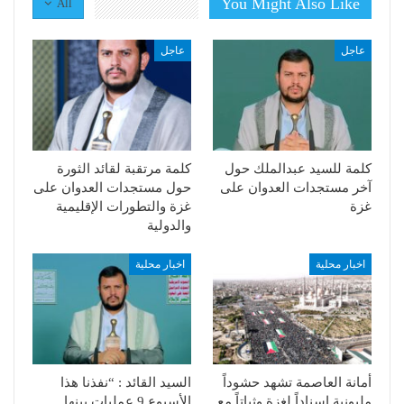
You Might Also Like
All
عاجل
عاجل
كلمة للسيد عبدالملك حول
كلمة مرتقبة لقائد الثورة
آخر مستجدات العدوان على
حول مستجدات العدوان على
غزة
غزة والتطورات الإقليمية
والدولية
اخبار محلية
اخبار محلية
أمانة العاصمة تشهد حشوداً
السيد القائد : “نفذنا هذا
مليونية اسناداً لغزة وثباتاً مع
الأسبوع 9 عمليات بينها