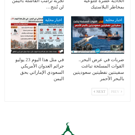
الحادية عشرة للتوعية
تجربة ترامب الفاشلة باليمن
بمخاطر البلاستيك
لن تُنتج…
اخبار محلية
اخبار محلية
ضربات في عرض البحر..
في مثل هذا اليوم 23 يوليو
القوات المسلحة تباغت
جرائم العدوان الأمريكي
سفينتين نفطيتين سعوديتين
السعودي الإماراتي بحق
بالبحر الأحمر
اليمن
NEXT
PREV