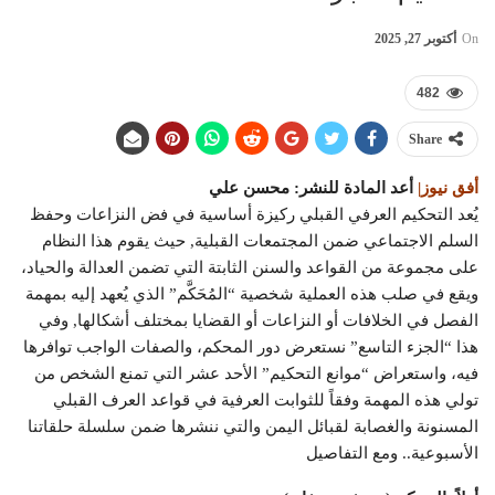
On
أكتوبر 27, 2025
482
Share
أفق نيوز|
أعد المادة للنشر: محسن علي
يُعد التحكيم العرفي القبلي ركيزة أساسية في فض النزاعات وحفظ
السلم الاجتماعي ضمن المجتمعات القبلية, حيث يقوم هذا النظام
على مجموعة من القواعد والسنن الثابتة التي تضمن العدالة والحياد،
ويقع في صلب هذه العملية شخصية “المُحَكَّم” الذي يُعهد إليه بمهمة
الفصل في الخلافات أو النزاعات أو القضايا بمختلف أشكالها, وفي
هذا “الجزء التاسع” نستعرض دور المحكم، والصفات الواجب توافرها
فيه، واستعراض “موانع التحكيم” الأحد عشر التي تمنع الشخص من
تولي هذه المهمة وفقاً للثوابت العرفية في قواعد العرف القبلي
المسنونة والغصابة لقبائل اليمن والتي ننشرها ضمن سلسلة حلقاتنا
الأسبوعية.. ومع التفاصيل