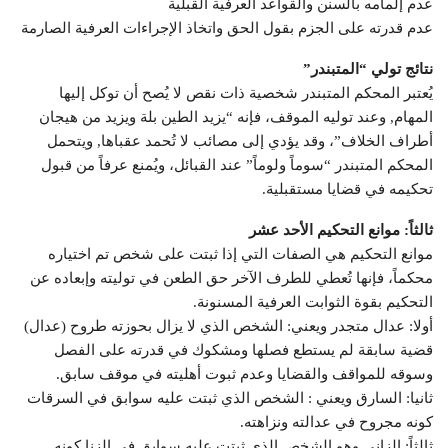
عدم إلمامه بالسنن والقواعد العرفية القبلية
عدم قدرته على الجزم بقول الحق واتخاذ الإجراءات العرفية الصارمة
نتائج تولي “المتبندر”
يُعتبر المحكم المتبندر شخصية ذات نقص لا يُصح أن توكل إليها
المهام, وعند توليه الموقف، فإنه “يزيد الطين بلة ويزيد من هيجان
أطراف الخلاف”، وقد يؤدي إلى مصائب لا تُحمد عقباها, ويتحمل
المحكم المتبندر “سوماً ولوماً” عند القبائل، ويُمنع عرفاً من قبول
تحكيمه في قضايا مستقبلية.
ثالثاً: موانع التحكيم الأحد عشر
موانع التحكيم هي الصفات التي إذا ثبتت على شخص تم اختياره
محكماً، فإنها تُعطي للطرف الآخر حق الطعن في توليته وإبعاده عن
التحكيم بقوة الثوابت العرفية المسنونة.
أولا: عدال متجدر ويعني: الشخص الذي لا يزال بحوزته طروح (عدال)
قضية سابقة لم يستطع فصلها ومشكوك في قدرته على الفصل
وسوقه للمواقف والقضايا وعدم ثبوت أهليته في موقف سابق.
ثانيا: السارق ويعني : الشخص الذي ثبتت عليه سوابق في السرقات
كونه مجروح في عدالته ونزاهته.
ثالثاً: الزاني وهو الشخص الذي ثبتت عليه سوابق في الزنا كونه