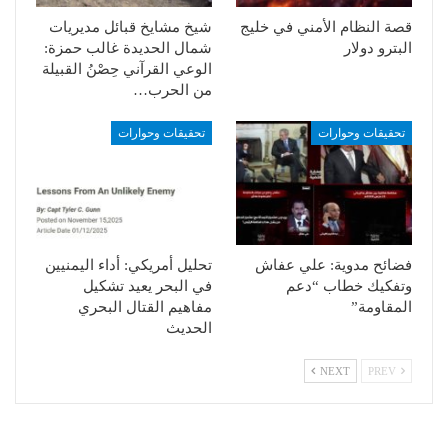
قصة النظام الأمني في خليج
شيخ مشايخ قبائل مديريات
البترو دولار
شمال الحديدة غالب حمزة:
الوعي القرآني حِصْنُ القبيلة
من الحرب…
تحقيقات وحوارات
تحقيقات وحوارات
فضائح مدوية: علي عفاش
تحليل أمريكي: أداء اليمنيين
وتفكيك خطاب “دعم
في البحر يعيد تشكيل
المقاومة”
مفاهيم القتال البحري
الحديث
NEXT
PREV