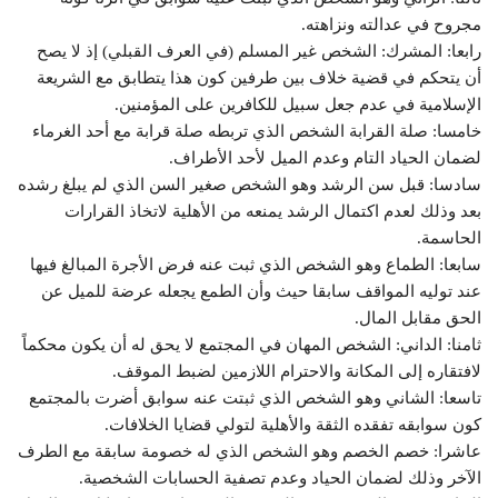
مجروح في عدالته ونزاهته.
رابعا: المشرك: الشخص غير المسلم (في العرف القبلي) إذ لا يصح
أن يتحكم في قضية خلاف بين طرفين كون هذا يتطابق مع الشريعة
الإسلامية في عدم جعل سبيل للكافرين على المؤمنين.
خامسا: صلة القرابة الشخص الذي تربطه صلة قرابة مع أحد الغرماء
لضمان الحياد التام وعدم الميل لأحد الأطراف.
سادسا: قبل سن الرشد وهو الشخص صغير السن الذي لم يبلغ رشده
بعد وذلك لعدم اكتمال الرشد يمنعه من الأهلية لاتخاذ القرارات
الحاسمة.
سابعا: الطماع وهو الشخص الذي ثبت عنه فرض الأجرة المبالغ فيها
عند توليه المواقف سابقا حيث وأن الطمع يجعله عرضة للميل عن
الحق مقابل المال.
ثامنا: الداني: الشخص المهان في المجتمع لا يحق له أن يكون محكماً
لافتقاره إلى المكانة والاحترام اللازمين لضبط الموقف.
تاسعا: الشاني وهو الشخص الذي ثبتت عنه سوابق أضرت بالمجتمع
كون سوابقه تفقده الثقة والأهلية لتولي قضايا الخلافات.
عاشرا: خصم الخصم وهو الشخص الذي له خصومة سابقة مع الطرف
الآخر وذلك لضمان الحياد وعدم تصفية الحسابات الشخصية.