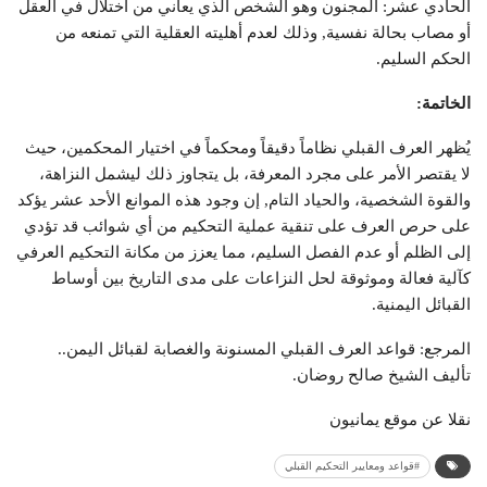
الحادي عشر: المجنون وهو الشخص الذي يعاني من اختلال في العقل
أو مصاب بحالة نفسية, وذلك لعدم أهليته العقلية التي تمنعه من
الحكم السليم.
الخاتمة:
يُظهر العرف القبلي نظاماً دقيقاً ومحكماً في اختيار المحكمين، حيث
لا يقتصر الأمر على مجرد المعرفة، بل يتجاوز ذلك ليشمل النزاهة،
والقوة الشخصية، والحياد التام, إن وجود هذه الموانع الأحد عشر يؤكد
على حرص العرف على تنقية عملية التحكيم من أي شوائب قد تؤدي
إلى الظلم أو عدم الفصل السليم، مما يعزز من مكانة التحكيم العرفي
كآلية فعالة وموثوقة لحل النزاعات على مدى التاريخ بين أوساط
القبائل اليمنية.
المرجع: قواعد العرف القبلي المسنونة والغصابة لقبائل اليمن..
تأليف الشيخ صالح روضان.
نقلا عن موقع يمانيون
#قواعد ومعايير التحكيم القبلي