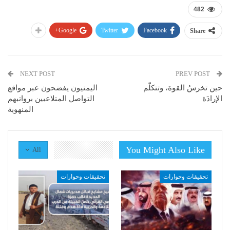
482
Google+
Twitter
Facebook
Share
NEXT POST
PREV POST
حين تخرسُ القوة، وتتكلّم
اليمنيون يفضحون عبر مواقع
الإرادَة
التواصل المتلاعبين برواتبهم
المنهوبة
You Might Also Like
All
تحقيقات وحوارات
تحقيقات وحوارات