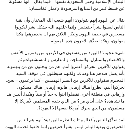
البلدان الإسلامية وحتى السعودية نفسها – فيما يقال – أنها مسئولة
عن قسط كبير من المبالغ المرصودة لإعمار أفغانستان!.
يقال عن اليهود إنهم يقولون: [أنهم شعب الله المختار, وأن بقية
الناس ليسوا بشراً حقيقيين وإنما خلقهم الله بشكل بشر ليكونوا
مسخرين في خدمة اليهود, وليكن اللائق بهم أن يخدموهم] هكذا
يقولون، وهكذا صدَّق الآخرون هذه المقولة.
شيء عجيب!! اليهود من يفسدون في الأرض، من يدمرون الأنفس،
والاقتصاد, والمنازل، والمساجد, والمدارس والمستشفيات, ثم
يقولون للآخرين: تحركوا أعمروا أنتم، هم من يبحثون عن من يتهمونه
بأنه يعمل ضدهم هنا وهناك، ولكنهم سيظلون في موقف السيد
المحترم فيقولون للآخرين من البشر الوهميين – كما يزعمون – نحن:
تحركوا أنتم، انظروا هناك إرهابي هاتوه، إرهابي هناك امسكوه،
وإرهابي في منطقة أخرى تفضلوا ائتوا به حياً أو ميتاً وهكذا. أليس هذا
ما نشاهده؟ على أيدي من؟ من الذي يقدم المسلمين لأمريكا إلا
مسلمون، من الذي يحرك أمريكا نفسها إلا اليهود؟.
لقد صدَّق الناس بأفعالهم تلك النظرة اليهودية: أنهم هم الناس
الحقيقيون وبقية البشر ليسوا بشراً حقيقيين إنما خلقوا لخدمة اليهود،