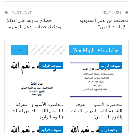
NEXT POST
PREV POST
لمصلحة من تدمر السعودية
فضائح مدوية: علي عفاش
والإمارات اليمن؟
وتفكيك خطاب “دعم المقاومة”
You Might Also Like
All
منهجية قرآنية
منهجية قرآنية
محاضرة الأسبوع – معرفة
محاضرة الأسبوع – معرفة
الله نعم الله – الدرس الثالث
الله نعم الله – الدرس الثالث
(اليوم السادس)
(اليوم الرابع)
منهجية قرآنية
منهجية قرآنية