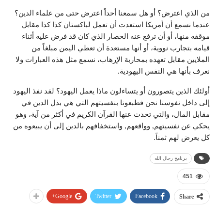
من الذي اعترض؟ أو هل سمعنا أحداً اعترض حتى من علماء الدين؟
عندما نسمع أن أمريكا استعدت أن تعمل لباكستان كذا كذا مقابل
موقفه منها، أو أن ترفع عنه الحصار الذي كان قد فرض عليه أثناء
قيامه بتجارب نووية، أو أنها مستعدة أن تعطي اليمن مبلغاً من
الملايين مقابل تعهده بمحاربة الإرهاب، نسمع مثل هذه العبارات ولا
نعرف بأنها هي النفس اليهودية.
أولئك الذين يتصورون أو يتساءلون ماذا يعمل اليهود؟ لقد نفذ اليهود
إلى داخل نفوسنا نحن فطبعونا بنفسيتهم التي هي بذل الدين في
مقابل المال، والتي تحدث عنها القرآن الكريم في أكثر من آية، وهو
يحكي عن نفسيتهم, وواقعهم, واستخفافهم بالدين إلى أن يبيعوه من
كل يعرض لهم ثمناً.
برنامج رجال الله
451
Google+
Twitter
Facebook
Share