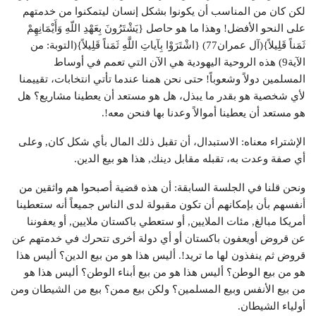
لكن كان من المناسب أن يكونوا بشكل إنسان ليتمكنوا من خدمتهم
على النحو الأفضل! وهذا ما هو حاصل {يَشْتَرُونَ بِعَهْدِ اللّهِ وَأَيْمَانِهِمْ
ثَمَناً قَلِيلاً}(آل عمران77) {اشْتَرَوْا بِآياتِ اللَّهِ ثَمَناً قَلِيلاً}(التوبة: من
الآية9) هذه الروحية اليهودية هي الآن التي تعمم في أوساط
المسلمين دولاً وشعوباً! حتى نحن همنا عندما تأتي انتخابات، تقييمنا
لأي شخصية هو بقدر ما يبذل، هل هو مستعد أن يعطينا مشاريع؟ هل
هو مستعد أن يعطينا أموالاً وعدنا بها فنحن معه!.
الإشتراء معناه: الاستبدال، أن تقبل ذلك المال بأي شكل كان, وعلى
أي صفة وعدت به، تقبله مقابل دينك, هذا هو بيع الدين.
ونحن قلنا في الجلسة السابقة: أن هذه قضية أصبحوا هم واثقين من
أنفسهم بأن بإمكانهم أن تكون مقبولة لدى الناس جميعاً أنه ستعطينا
أمريكا مبالغ, مئات الملايين, أو ستعطي باكستان ملايين, أو يعفوننا
عن قروض أويعفون باكستان أو أي دولة أخرى تتحرك في خدمتهم عن
قروض ثم ينفذون لها ما تريد!. أليس هذا هو من بيع الدين؟ أليس هذا
هو من بيع الوطن؟ أليس هذا هو من بيع أبناء الوطن؟ أليس هذا هو
من بيع الأنفس وبيع المسلمين؟ ولكن بيع ممن؟ بيع من الشيطان ومن
أولياء الشيطان.