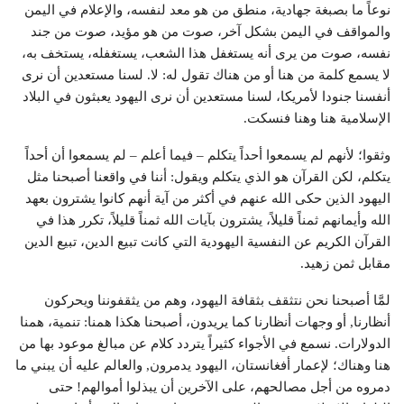
نوعاً ما بصبغة جهادية، منطق من هو معد لنفسه، والإعلام في اليمن
والمواقف في اليمن بشكل آخر، صوت من هو مؤيد، صوت من جند
نفسه، صوت من يرى أنه يستغفل هذا الشعب، يستغفله، يستخف به،
لا يسمع كلمة من هنا أو من هناك تقول له: لا. لسنا مستعدين أن نرى
أنفسنا جنودا لأمريكا، لسنا مستعدين أن نرى اليهود يعبثون في البلاد
الإسلامية هنا وهنا فنسكت.
وثقوا؛ لأنهم لم يسمعوا أحداً يتكلم – فيما أعلم – لم يسمعوا أن أحداً
يتكلم، لكن القرآن هو الذي يتكلم ويقول: أننا في واقعنا أصبحنا مثل
اليهود الذين حكى الله عنهم في أكثر من آية أنهم كانوا يشترون بعهد
الله وأيمانهم ثمناً قليلاً، يشترون بآيات الله ثمناً قليلاً، تكرر هذا في
القرآن الكريم عن النفسية اليهودية التي كانت تبيع الدين، تبيع الدين
مقابل ثمن زهيد.
لمَّا أصبحنا نحن نتثقف بثقافة اليهود، وهم من يثقفوننا ويحركون
أنظارنا, أو وجهات أنظارنا كما يريدون، أصبحنا هكذا همنا: تنمية، همنا
الدولارات. نسمع في الأجواء كثيراً يتردد كلام عن مبالغ موعود بها من
هنا وهناك؛ لإعمار أفغانستان، اليهود يدمرون, والعالم عليه أن يبني ما
دمروه من أجل مصالحهم، على الآخرين أن يبذلوا أموالهم! حتى