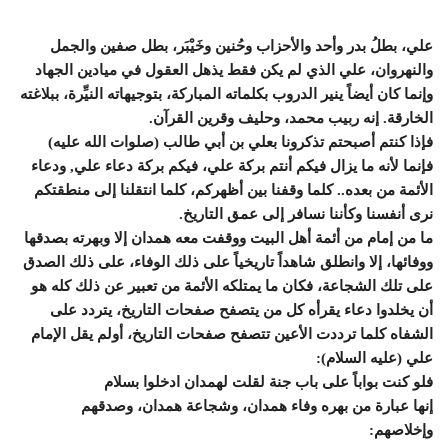
علي، بطلُ بدر وأحد والأحزاب وحُنين وخَيْبَر، بطل صفين والجمل
والنهروان، علي الذي لم يكن فقط يذهل العقول في ميادين الجهاد
وإنما كان أيضاً ينير الدروب بكلماته المباركة، بتوجيهاته النيِّرة، ببلاغته
الخارقة. إنه ربيب محمد، وحليف وقرين القرآن.
فإذا كنتم أصبحتم تذكرونا بعلي بن أبي طالب (صلوات الله عليه)
فإنما لأنه ما يزال فيكم أنتم بركة علي، فيكم بركة دعاء علي, ودعاء
الأئمة من بعده.. كلما وقفنا بين أظهركم، كلما انتقلنا إلى منطقتكم
نرى أنفسنا وكأننا نسافر إلى عمق التاريخ.
ما من إمام من أئمة أهل البيت ووقفت معه همدان إلا وبهرته بصدقها
ووفائها، إلا وانطلق شاهداً تاريخياً على ذلك الوفاء، على ذلك الصدق
على تلك الشجاعة، فكان ما يمتلكه الأئمة من تعبير عن ذلك كله هو
أن يخلدوا دعاء يقرأه كل من يتصفح صفحات التاريخ، يتردد على
الشفاه كلما ترددت الأعين تتصفح صفحات التاريخ، أولم يقل الإمام
علي (عليه السلام):
فلو كنت بواباً على باب جنة لقلت لهمدان ادخلوا بسلام
إنها عبارة من بهره وفاء همدان، وشجاعة همدان، وصدقهم
وإخلاصهم: