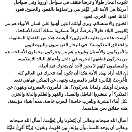
تَجُوب البحار طولاً وعرضاً فتقف في سواحل أوروبا وفي سواحل
أمريكا هي الأمة التي تُؤْمَر هي وزعماؤها بالقعود والخنوع, قعود
الذلة، قعود الخزي، قعود
الخنوع والاستسلام، ونرى أولئك الذين لُعِنوا على لسان الأنبياء هم من
يَجُوبون البلاد طولاً وعرضاً، فرقاً عسكرية تمتلك أفتك الأسلحة،
أليست هذه من تقليب الموازين؟ أليست هذه من القضايا المقلوبة،
والحقائق المعكوسة؟. في البحار الفرنسيون والبريطانيون
والأمريكيون والأسبان وغيرهم هم من يتحركون، يحملون الأسلحة، هم
من يحركون قطعهم البحرية في داخل وأعماق البلاد الإسلامية،
والمسلمون كلهم لا يجوز لأحد أن يتحرك قيد أنملة.
إن الله أراد لهذه الأمة هكذا أن تكون أمة تتحرك في العالم كله
{أُخْرِجَتْ لِلنَّاسِ} لتأمر بالمعروف وتنهى عن المنكر، فهاهي تقعد
ويتحرك أولئك. ولماذا يتحركون؟. هل ليأمرون بالمعروف وينهون عن
المنكر؟ أم لينشروا الباطل والفساد والقهر والظلم والذلة والخزي
لكل أبناء البشرية وللعرب خاصة؟ للعرب خاصة. هذه أشياء مؤسفة،
هذه حقائق نحن نشاهدها.
أسأل الله سبحانه وتعالى أن يُبَصِّرنا وأن يُفهِّمنا، أسأل الله سبحانه
وتعالى أن يوحد كلمتنا، وأن يؤلف بين قلوبنا، ونقول: {رَبَّنَا أَفْرِغْ عَلَيْنَا