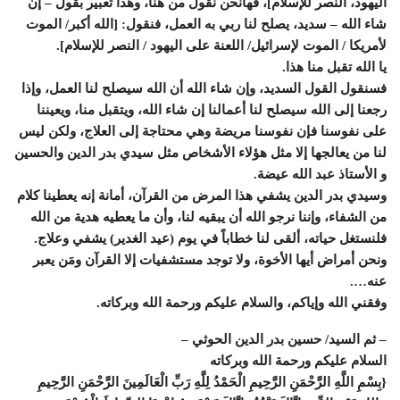
اليهود، النصر للإسلام]، فهانحن نقول من هنا، وهذا تعبير بقول – إن
شاء الله – سديد، يصلح لنا ربي به العمل، فنقول: [الله أكبر/ الموت
لأمريكا / الموت لإسرائيل/ اللعنة على اليهود / النصر للإسلام].
يا الله تقبل منا هذا.
فسنقول القول السديد، وإن شاء الله أن الله سيصلح لنا العمل، وإذا
رجعنا إلى الله سيصلح لنا أعمالنا إن شاء الله، ويتقبل منا، ويعيننا
على نفوسنا فإن نفوسنا مريضة وهي محتاجة إلى العلاج، ولكن ليس
لنا من يعالجها إلا مثل هؤلاء الأشخاص مثل سيدي بدر الدين والحسين
و الأستاذ عبد الله عيضة.
وسيدي بدر الدين يشفي هذا المرض من القرآن، أمانة إنه يعطينا كلام
من الشفاء، وإننا نرجو الله أن يبقيه لنا، وأن ما يعطيه هدية من الله
فلنستغل حياته، ألقى لنا خطاباً في يوم (عيد الغدير) يشفي وعلاج.
ونحن أمراض أيها الأخوة، ولا توجد مستشفيات إلا القرآن ومَن يعبر
عنه….
وفقني الله وإياكم، والسلام عليكم ورحمة الله وبركاته.
– ثم السيد/ حسين بدر الدين الحوثي –
السلام عليكم ورحمة الله وبركاته
{بِسْمِ اللَّهِ الرَّحْمَنِ الرَّحِيمِ الْحَمْدُ لِلَّهِ رَبِّ الْعَالَمِينَ الرَّحْمَنِ الرَّحِيمِ