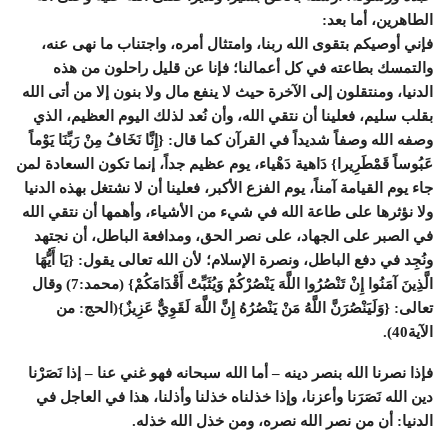
الطاهرين، أما بعد:
فإني أوصيكم بتقوى الله ربنا، وامتثال أمره، واجتناب ما نهى عنه،
والتمسك بطاعته في كل أعمالنا؛ فإنا عن قليل راحلون من هذه
الدنيا، ومنتقلون إلى الآخرة حيث لا ينفع مال ولا بنون إلا من أتى الله
بقلب سليم، فعلينا أن نتقي الله، وأن نُعد لذلك اليوم العظيم، الذي
وصفه الله وصفاً شديداً في القرآن كما قال: {إِنَّا نَخَافُ مِنْ رَبِّنَا يَوْماً
عَبُوساً قَمْطَرِيرا} دَاهية دَهْياء، يوم عظيم جداً، إنما تكون السعادة لمن
جاء يوم القيامة آمناً، يوم الفزع الأكبر، فعلينا أن لا نشتغل بهذه الدنيا
ولا نؤثرها على طاعة الله في شيء من الأشياء، وأهمها أن نتقي الله
في الصبر على الجهاد، على نصر الحق، ومدافعة الباطل، أن نجتهد
ونُجِد في دفع الباطل، ونصرة الإسلام؛ لأن الله تعالى يقول: {يَا أَيُّهَا
الَّذِينَ آمَنُوا إِنْ تَنْصُرُوا اللَّهَ يَنْصُرْكُمْ وَيُثَبِّتْ أَقْدَامَكُمْ} (محمد:7) وقال
تعالى: {وَلَيَنْصُرَنَّ اللَّهُ مَنْ يَنْصُرُهُ إِنَّ اللَّهَ لَقَوِيٌّ عَزِيزٌ}(الحج: من
الآية40).
فإذا نصرنا الله بنصر دينه – أما الله سبحانه فهو غني عنا – إذا نَصَرْنا
دين الله نَصَرَنا وأعزنا، وإذا خذلناه خذلنا وأذلنا، هذا في العاجل في
الدنيا: أن من نصر الله نصره، ومن خذل الله خذله.