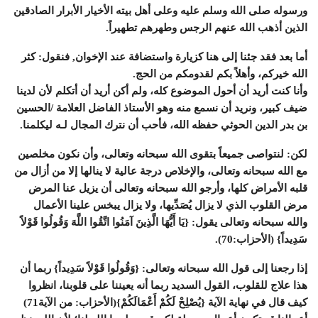
ورسوله صلى الله وسلم عليه وعلى أهل بيته الأخيار الأبرار الصادقين
الذين أذهب الله عنهم الرجس وطهرهم تطهيراً.
أما بعد فقد جئنا إلى هنا كزيارة واستضافة عند الإخوان, فنقول: كثر
الله خيركم، وأهلاً بكم لقدومكم من الحج.
وأنا كنت أريد أن أحول الموضوع كله، ولم أكن أريد أن أتكلم لأن لدينا
ضيف كبير، ونريد أن نسمع منه وهو الأستاذ الفاضل العلامة /الحسين
بن بدر الدين الحوثي حفظه الله، فأحب أن نترك المجال لـه ليكلمنا.
لكن: لنتواصى جميعاً بتقوى الله سبحانه وتعالى، وأن نكون مخلصين
مع الله سبحانه وتعالى، والإخلاص درجة عالية لا ينالها إلا من أزال من
قلبه الأمراض كلها، وأرجو الله سبحانه وتعالى أن يزيل عنا المرض
مرض القلوب الذي لا يزال يُصَدِّيها، ولا يزال يبخس علينا الأعمال
والله سبحانه وتعالى يقول: {يَا أَيُّهَا الَّذِينَ آمَنُوا اتَّقُوا اللَّهَ وَقُولُوا قَوْلاً
سَدِيداً} (الأحزاب:70).
إذا رجعنا إلى قول الله سبحانه وتعالى: {وَقُولُوا قَوْلاً سَدِيداً} ربما أن
هذا علاج للقلوب، القول السديد ربما أنه يعيننا على قلوبنا، انظروا
كيف قال في نهاية الآية {يُصْلِحْ لَكُمْ أَعْمَالَكُمْ}(الأحزاب: من الآية71)