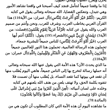
يحزن ويقرح القلوب ويبكي العيون.
إذا ما وقفنا جميعاً لنتأمل فنجد كيف أصبحنا في واقعنا نشاهد الأمور
وهي تتبدل، وتنعكس القضايا، الله سبحانه وتعالى يقول في كتابه
الكريم: {كُنْتُمْ خَيْرَ أُمَّةٍ أُخْرِجَتْ لِلنَّاسِ}(آل عمران: من الآية110) هذا
القرآن العربي يخاطب العرب، وشرف للعرب, ونحن وأنتم من صميم
العرب والله يقول عن كتابه {قُرْآناً عَرَبِيّاً لِقَوْمٍ يَعْلَمُونَ}(فصلت: من
الآية3) {بِلِسَانٍ عَرَبِيٍّ مُبِينٍ}(الشعراء:195) يقول: {كُنْتُمْ} أنتم أيها
العرب {خَيْرَ أُمَّةٍ أُخْرِجَتْ لِلنَّاسِ} للناس جميعاً للبشرية جمعاء،
تحملون هذه الرسالة العالمية، تحملون هذا النور للعالمين جميعاً
{تَأْمُرُونَ بِالْمَعْرُوفِ وَتَنْهَوْنَ عَنِ الْمُنْكَرِ وَتُؤْمِنُونَ بِاللَّهِ}(آل عمران: من
الآية110).
ما الذي يحدث الآن؟ هذه الأمة التي يقول عنها الله سبحانه وتعالى
أنه حملها رسالة لتخرج بها إلى الناس جميعاً، هاهي اليوم يُطلب منها
أن تقعد في بيوتها كما تقعد النساء، بل يُطلب منها أن تصمت فلا
تتفوه بكلمة الحق، ولا تهتف بلعن من هتف الله بلعنهم في كتابه
وخلده على لسان أنبيائه: {لُعِنَ الَّذِينَ كَفَرُوا مِنْ بَنِي إِسْرائيلَ عَلَى
لِسَانِ دَاوُدَ وَعِيسَى ابْنِ مَرْيَمَ ذَلِكَ بِمَا عَصَوْا وَكَانُوا يَعْتَدُونَ}
(المائدة:78).
ما نشاهده اليوم أن هذه الأمة التي كان المطلوب أن تكون هي من