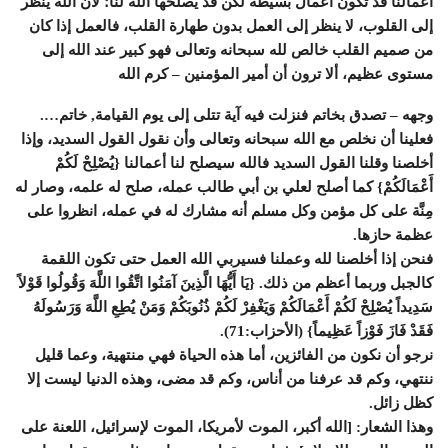
أعمالنا قد تكون أعمال بسيطة لكن قد يصلحها الله لنا؛ لأن الله ينظر
إلى القلوب، لا ينظر إلى العمل بدون طهارة القلب، فالعمل إذا كان
من صميم القلب خالص لله سبحانه وتعالى فهو كبير عند الله إلى
مستوى عظيم، ألا ترون أن أمير المؤمنين – كرم الله
وجهه – تصدق بخاتم فن‍زلت فيه آية تتلى إلى يوم القيامة, خاتم….
فعلينا أن نخلص مع الله سبحانه وتعالى وأن نقول القول السديد، وإذا
أخلصنا وقلنا القول السديد فالله سيصلح لنا أعمالنا {يُصْلِحْ لَكُمْ
أَعْمَالَكُمْ} كما أصلح لعلي بن أبي طالب عمله، صلح له علمه، وصار له
مِنَّة على كل مؤمن وكل مسلم أنه مشارك له في عمله، انظروا على
عظمة حازها.
فنحن إذا أخلصنا لله وعملنا فسيربي الله العمل حتى تكون اللقمة
كالجبل وربما أعظم من ذلك. {يَا أَيُّهَا الَّذِينَ آمَنُوا اتَّقُوا اللَّهَ وَقُولُوا قَوْلاً
سَدِيداً يُصْلِحْ لَكُمْ أَعْمَالَكُمْ وَيَغْفِرْ لَكُمْ ذُنُوبَكُمْ وَمَنْ يُطِعِ اللَّهَ وَرَسُولَهُ
فَقَدْ فَازَ فَوْزاً عَظِيماً} (الأحزاب:71).
نرجو أن نكون من الفائزين، أما هذه الحياة فهي منتهية، وعما قليل
ننتهي، وكم قد عرفنا من أناس، وكم قد مضى، وهذه الدنيا ليست إلا
كظل زائل.
وهذا الشعار: [الله أكبر، الموت لأمريكا، الموت لإسرائيل، اللعنة على