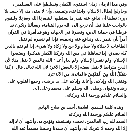
وفي هذا الزمان زمان استقوى الكفار، وتسلطوا على المسلمين،
وحاولوا إبطال الإسلام، وإضاعته، وتمييعه، وأن لا يبقى منه إلا جسد بلا
روح؛ فعلينا أن ندافع عنه بقدر ما نستطيع؛ لينصرنا الله ويعزنا؛ ولنقوم
بالواجب علينا قبل أن نرجع إلى الله يوم القيامة، ويسألنا ونكون قد
فرطنا في حماية الدين، وقصرنا في الجهاد، وهو قد أمرنا في القرآن
أمراً بأن ننصر دينه وندافع عنه ونحميه، فإذا لم ننصره لم تقبل
الطاعات لا صلاة ولا صيام ولا حج ولا زكاة ولا شيء، إذا لم نقم بالدين
كله بصدق، إذا تساهلنا في دين الله وتركنا الكفار يتمكنوا، ويضيعوا
الإسلام، ولم ننصر الإسلام، ولم نعادِ أعداء الله فالدين لا يقبل منا؛ لأن
الدين مترابط لا يقبل بعضه إلا بالبعض الآخر؛ لأن الله تعالى قال: {إِنَّمَا
يَتَقَبَّلُ اللَّهُ مِنَ الْمُتَّقِينَ}(المائدة: من الآية27).
وفقني الله وإياكم، وأعاننا وإياكم على ما يرضيه، وجمع القلوب على
رضاه وتقواه، وصلى الله وسلم على محمد وعلى آله.
والسلام عليكم ورحمة الله وبركاته.
– وهذه كلمة لسيدي العلامة/ أحمد بن صلاح الهادي –
السلام عليكم ورحمة الله وبركاته
الحمد لله رب العالمين، نحمده ونستعينه ونؤمن به. وأشهد أن لا إله
إلا الله وحده لا شريك له، وأشهد أن سيدنا وحبيبنا محمداً عبد الله