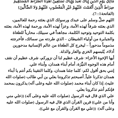
مَالِكِ يَوْمِ الدِّينِ إِيَّاكَ نَعْبُدُ وَإِيَّاكَ نَسْتَعِينُ اهْدِنَا الصِّرَاطَ الْمُسْتَقِيمَ
صِرَاطَ الَّذِينَ أَنْعَمْتَ عَلَيْهِمْ غَيْرِ الْمَغْضُوبِ عَلَيْهِمْ وَلا الضَّالِّينَ}
(الفاتحة1::7).
اللهم صلِّ وسلم على عبدك ورسولك الذي بعثته رحمة للعالمين،
الذي بعثته شرفاً لهذه الأمة، وعزاً لهذه الأمة، ورحمة لهذه الأمة، بعثته
بكلمة التوحيد وتوحيد الكلمة، مجاهداً في سبيلك، محارباً للطغاة
والجبابرة من أولياء الشيطان – الذي طردته من سمائك، فأخرجته
مذموماً مدحوراً – ليخرج كل الطغاة من عالم الإنسانية مدحورين
أذلاء، يُلبسهم الخزي والعار والذلة.
أيها الإخوة الأعزاء: شرف عظيم لنا أن نزوركم، شرف عظيم أن نقف
أمام هذه الوجوه النيِّرَة، أمام أبناء همدان، وأبناء علي.
إنني بحق أقول لكم: كلما جئنا همدان، وكلما التقينا بكم أنتم يا أبناء
همدان تذكرنا علياً, أصبحتم تذكروننا بعلي بن أبي طالب (صلوات الله
عليه)، إذا كان أبناء محمد (صلوات الله عليه وعلى آله) يذكرون بمحمد
فإنكم أنتم تذكرونا بعلي.
علي الذي قال فيه الرسول (صلوات الله عليه وعلى آله) ((علي مني
وأنا من علي)) قرين القرآن الذي قال فيه الرسول (صلوات الله عليه
وعلى آله): ((علي مع القرآن والقرآن مع علي)).