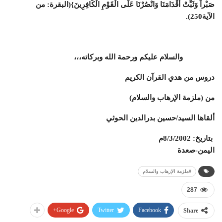
صَبْراً وَثَبِّتْ أَقْدَامَنَا وَانْصُرْنَا عَلَى الْقَوْمِ الْكَافِرِينَ}(البقرة: من
الآية250).
والسلام عليكم ورحمة الله وبركاته،،،
دروس من هدي القرآن الكريم
من (ملزمة الإرهاب والسلام)
‏ألقاها السيد/حسين بدرالدين الحوثي
بتاريخ: 8/3/2002م
اليمن-صعدة
#ملزمة الإرهاب والسلام
287
Google+
Twitter
Facebook
Share