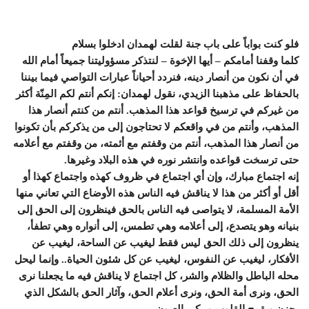
فلو كنت بواباً على باب جنة لقلت لهمدان ادخلوا بسلام
كلما وقفنا أمامكم – أيها الإخوة – لنتذكر مسؤوليتنا جميعاً أمام الله
في أن نكون من أنصار دينه، فنردد أحياناً عبارات التواصي فيما بيننا
بالحفاظ على مذهبنا الزيدي، نقول لهمدان: إنكم أنتم لكم المِنّة أكثر
من غيركم في ترسيخ قواعد هذا المذهب. أنتم من كنتم أنصار هذا
المذهب، وأنتم من في واقعكم لا تحتاجون إلى من يذكركم بأن تكونوا
من أنصار هذا المذهب، أنتم من وقفتم مع أئمته، من وقفتم مع أعلامه
حتى ترسخت قواعده وانتشر نوره في هذه البلاد وغيرها.
إنه اجتماع مبارك، وإن أي اجتماع في ظروف كهذه واجتماع كهذا أو
أقل أو أكثر من هذا لا يناقش فيه الناس هذه الأوضاع التي تعاني منها
الأمة المسلمة، لا يتواصى فيه الناس بالحق فينظرون إلى الحق إلى
بنيانه وهو يتصدع، إلى أعلامه وهي تطمس، إلى أنواره وهي تطفأ،
ينظرون إلى ذلك الحق ليس فقط ليغيب عن الساحة، ليغيب عن
الأفكار، ليغيب عن النفوس، ليغيب عن كل شئون الحياة.. وإنما ليحل
محله الباطل والظلام والشر، كل اجتماع لا يناقش فيه ما يجعلنا نرى
الحق، ونرى أمة الحق، ونرى أعلام الحق، وآثار الحق بالشكل الذي