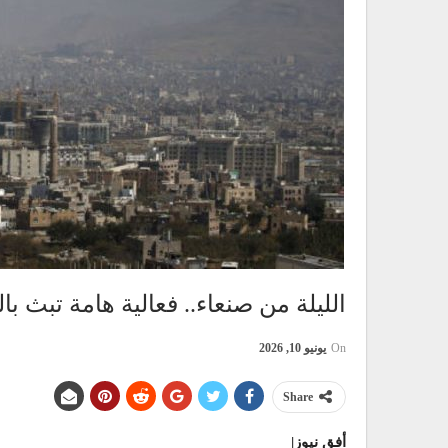
الليلة من صنعاء.. فعالية هامة تبث بالتزامن في 5 دول
On
يونيو 10, 2026
Share
أفق نيوز|