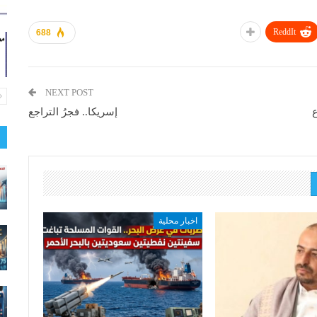
ReddIt
688
NEXT POST
ع
إسريكا.. فجرُ التراجع
اخبار محلية