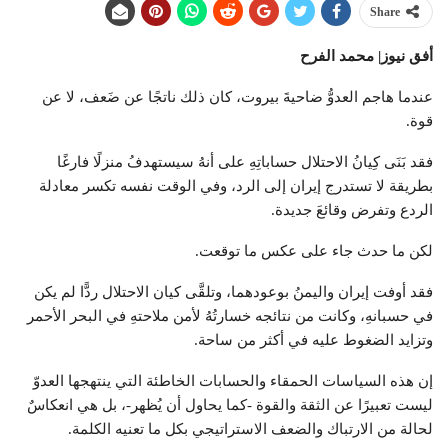
Share
أفق نيوز| محمد الفرح
عندما هاجم العدوُّ ضاحيةَ بيروت، كان ذلك ناتجًا عن ضَعف، لا عن
قوة.
فقد بَنَى كِيانُ الاحتلال حساباتِهِ على أنهُ سيستهدفُ منزلًا فارغًا
بطريقة لا تستدرج إيران إلى الرد، وفي الوقت نفسه تكسر معادلة
الردع وتفرض وقائعَ جديدة.
لكن ما حدث جاء على عكس ما توقعت.
فقد أوفت إيران واليمنُ بوعودهما، وتلقَّى كيان الاحتلال ردًّا لم يكن
في حسبانهِ، وكانت من نتائجه خسارتُهُ لأمن ملاحتهِ في البحر الأحمر
وتزايد الضغوط عليه في أكثر من ساحة.
إن هذه السياسات الحمقاء والحسابات الخاطئة التي ينتهجها العدوّ
ليست تعبيرًا عن الثقة والقوة -كما يحاول أن يُظهر-، بل هي انعكاسٌ
لحالة من الارتباك والضعف الاستراتيجي بكل ما تعنيه الكلمة.