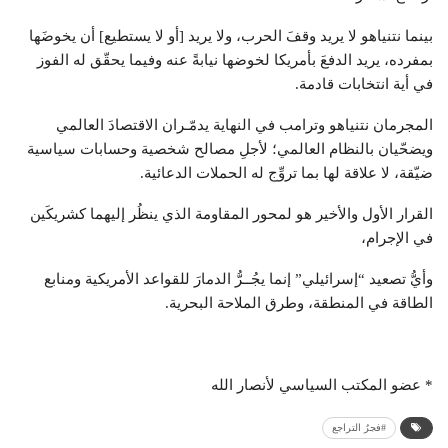
بينما نتنياهو لا يريد وقفَ الحرب، ولا يريد [أو لا يستطيع] أن يخوضَها
بمفرده، يريد الدفعَ بأمريكا لخوضها نيابةً عنه وفيما يحقّق له الفوز
في أية انتخابات قادمة.
المجرمان نتنياهو وترامب في النهاية يدمّـران الاقتصادَ العالمي
ويضحّيان بالنظام العالمي؛ لأجلِ مصالح شخصية وحسابات سياسية
ضيّقة، لا علاقة لها بما تروِّج له الحملات الدعائية.
القرار الأول والأخير هو لمحور المقاومة الذي ينظُر إليهما كشريكَين
في الإجرام،
وأيُّ تصعيد “إسرائيلي” إنما يجُــرُّ الدمارَ للقواعد الأمريكية ومنابع
الطاقة في المنطقة، وطرق الملاحة البحرية.
* عضو المكتب السياسي لأنصار الله
#فجرُ التراجع