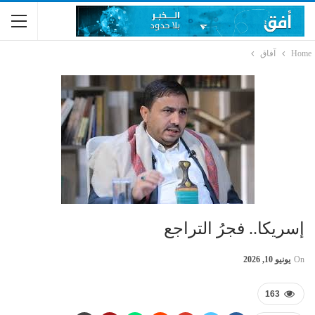
Home
آفاق
إسريكا.. فجرُ التراجع
On
يونيو 10, 2026
163