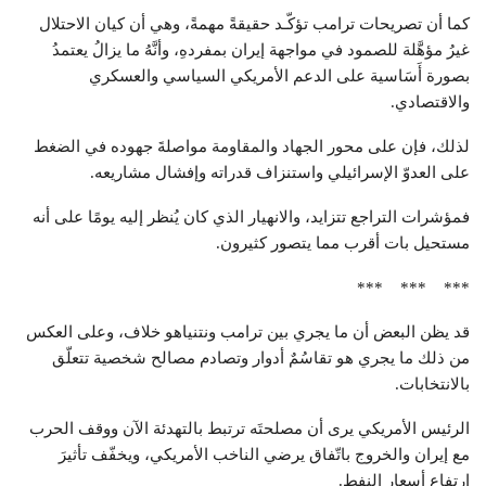
كما أن تصريحات ترامب تؤكّـد حقيقةً مهمةً، وهي أن كيان الاحتلال
غيرُ مؤهَّلة للصمود في مواجهة إيران بمفردهِ، وأنَّهُ ما يزالُ يعتمدُ
بصورة أَسَاسية على الدعم الأمريكي السياسي والعسكري
والاقتصادي.
لذلك، فإن على محور الجهاد والمقاومة مواصلةَ جهوده في الضغط
على العدوّ الإسرائيلي واستنزاف قدراته وإفشال مشاريعه.
فمؤشرات التراجع تتزايد، والانهيار الذي كان يُنظر إليه يومًا على أنه
مستحيل بات أقرب مما يتصور كثيرون.
*** *** ***
قد يظن البعض أن ما يجري بين ترامب ونتنياهو خلاف، وعلى العكس
من ذلك ما يجري هو تقاسُمٌ أدوار وتصادم مصالح شخصية تتعلّق
بالانتخابات.
الرئيس الأمريكي يرى أن مصلحتَه ترتبط بالتهدئة الآن ووقف الحرب
مع إيران والخروج باتّفاق يرضي الناخب الأمريكي، ويخفّف تأثيرَ
ارتفاع أسعار النفط.