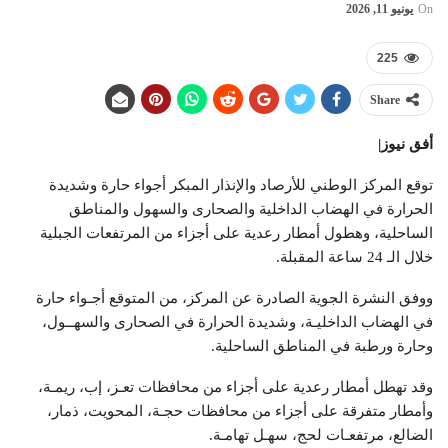
On
يونيو 11, 2026
225
Share
أفق نيوز|
توقع المركز الوطني للأرصاد والإنذار المبكر أجواء حارة وشديدة
الحرارة في الهضاب الداخلية والصحارى والسهول والمناطق
الساحلية، وهطول أمطار رعدية على أجزاء من المرتفعات الجبلية
خلال الـ 24 ساعة المقبلة.
ووفق النشرة الجوية الصادرة عن المركز، من المتوقع أجـواء حارة
في الهضاب الداخليـة، وشديدة الحرارة في الصحارى والسهــول،
وحارة ورطبة في المناطق الساحلية.
وقد تهطل أمطار رعدية على أجزاء من محافظات تعـز، إب، ريمـة،
وأمطار متفرقة على أجزاء من محافظات حجـة، المحويت، ذمار،
الضالع، مرتفعـات لحج، سهـل تهامـة.