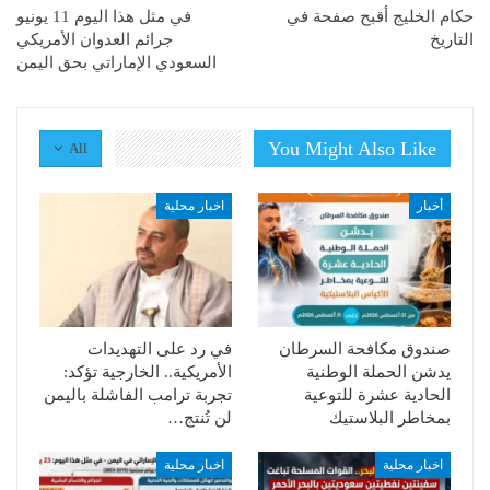
حكام الخليج أقبح صفحة في
في مثل هذا اليوم 11 يونيو
التاريخ
جرائم العدوان الأمريكي
السعودي الإماراتي بحق اليمن
You Might Also Like
All
أخبار
اخبار محلية
صندوق مكافحة السرطان
في رد على التهديدات
يدشن الحملة الوطنية
الأمريكية.. الخارجية تؤكد:
الحادية عشرة للتوعية
تجربة ترامب الفاشلة باليمن
بمخاطر البلاستيك
لن تُنتج…
اخبار محلية
اخبار محلية