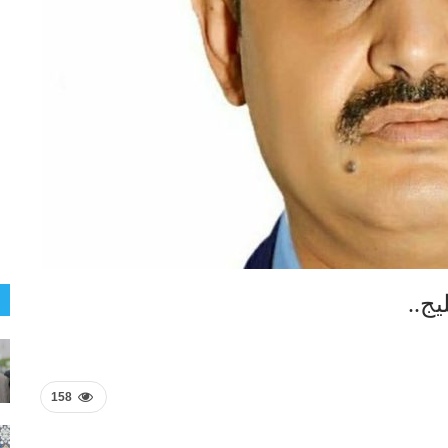
ج..
158