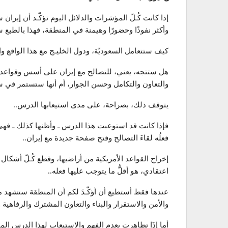
إذا كانت كُـلّ المؤشرات والدلائل اليوم تؤكّـد أن إيرا
وأكثر نفوذًا وحضورًا وهيمنة في المنطقة، فهذا بالطبع 
كيف ستتعامل السعوديّة، ودول الخليـج مع هذا الواقع وا
هل ستتجه، يعني، للتصالح مع إيران على أسس وقواعد
والتعاون والتكامل وحسن الجوار، أم أنها ستستمر في سيا
يتوقف ذلك، بصراحة، على مدى استيعابها الدرس..
فإذا كانت قد استوعبت هذا الدرس ـ وأظنها كذلك ـ فهي ت
فعلُه لقاءَ التصالح وفتح صفحة جديدة مع إيران..
إخراج القواعد الأمريكية من أراضيها، وقطع كُـلّ أشكال 
اعتقادي، هو أقلُّ ما يتوجب عليها فعله..
عندها فقط أستطيع أن أؤكّـدَ لكم أن المنطقة ستشهد مرح
والأمن والاستقرار والبناء والتعاون المشترك والرفاهية وا
أما إذَا تظاهرت بعدم الفهم والاستيعاب لهذا الدرس الم