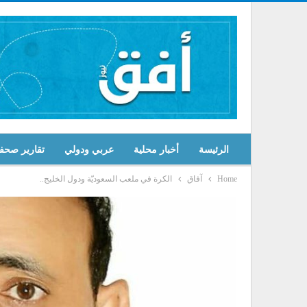
الرئيسة
أخبار محلية
عربي ودولي
تقارير صحف
Home
آفاق
الكرة في ملعب السعوديّة ودول الخليج..