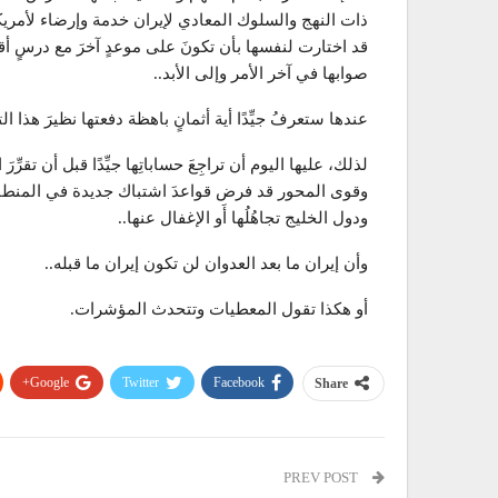
ذات النهج والسلوك المعادي لإيران خدمة وإرضاء لأمريكا 
قد اختارت لنفسها بأن تكونَ على موعدٍ آخرَ مع درسٍ أ
صوابها في آخر الأمر وإلى الأبد..
عندها ستعرفُ جيِّدًا أية أثمانٍ باهظة دفعتها نظيرَ هذا ا
لذلك، عليها اليوم أن تراجِعَ حساباتِها جيِّدًا قبل أن تقرِّرَ
وقوى المحور قد فرض قواعدَ اشتباك جديدة في المنطقة 
ودول الخليج تجاهُلُها أَو الإغفال عنها..
وأن إيران ما بعد العدوان لن تكون إيران ما قبله..
أو هكذا تقول المعطيات وتتحدث المؤشرات.
Google+
Twitter
Facebook
Share
PREV POST