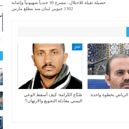
حصيلة ثقيلة للاحتلال.. مصرع 30 جندياً صهيونياً وإصابة
1302 جنوبي لبنان منذ مطلع مارس
آفاق
الرياض بخطوة واحدة
صُنّاع الكرامة: كيف أسقط الوعي
اليمني معادلة التجويع والارتهان؟