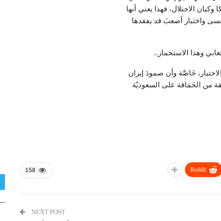
وكيان الاحتلال، فهذا يعني أنها
قسى واختبار أصعبَ قد يفقدها
لتغابي وهذا الاستحمار..
 الاختيار، خَاصَّة وأن صمودَ إيران
من الحَمَاقة على السعوديّة
ReddIt
158
NEXT POST