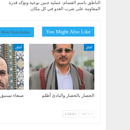
الناطق باسم القسام: عملية جنين نوعية وتؤكد قدرة
المقاومة على ضرب العدو في كل مكان
You Might Also Like
More From Author
آفاق
آفاق
الحصار بالحصار والبادئ أظلم
صنعاء تستبق 
NEXT
PREV