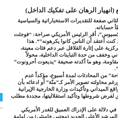
 (انهيار الرهان على تفكيك الداخل)
اني صفعة للتقديرات الاستخباراتية والسياسية
 حساباته.
أكسيوس”، أقر الرئيس الأمريكي صراحة: “فوجئت
 كنت أعتقد أن الناس كانوا يكرهونه”*. هذا
زية على إثارة القلاقل عبر دعم فئات معينة،
اني وخفف من حدة التباينات الداخلية، محولاً
لمقاومة، وهو ما أكدته صحيفة “يديعوت أحرونوت”
.
ة” من المحادثات لمدة أسبوع، مؤكداً عدم
رغم محاولته تصوير الأمر كـ”منّة” أو ادعائه بأن
واقع الميداني وتأكيدات وزارة الخارجية الإيرانية
 لفرض شروطها وتأكيد استقلاليتها، مجددة مطلب
في دلالة على الإدراك العميق للغدر الأمريكي
ية المرشد الأعلى الجديد (مجتبى خامنئي) من إمامة