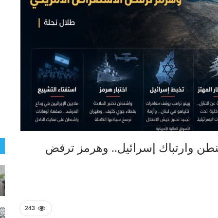
طن وارتباك إسرائيل.. وهرمز ترفض
243