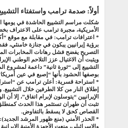
أولاً: صدمة ترامب واستفتاء التشييع
شكلت مراسم التشييع الحاشدة في يومها الث
الأمريكية، مجبرة ترامب على الاعتراف بخطأ
* اعترافات ترامب: في مقابلة مع موقع “
برؤية إيرانيين يبكون في جنازة خامنئي، فقد
التصريح يفضح فشل رهانات المخابرات المرك
ويثبت أن الاغتيال عزز التلاحم الوطني الإير
التشييع إلى “ثورة ثانية” داعمة لمشروع ا
بوصفها الحشود بأنها “إصبع في عين أمريكا”
* استراحة قسرية: أعلن ترامب عن “استراح
إطلاق النار من كلا الطرفين خلال التشييع. و
الإيرانيين “يتوسلون لإبرام اتفاق”، إلا أن ال
تثبت أن طهران تستثمر هذا الحدث كمنطلق
القصاص كحق لا يسقط بالتفاوض.
* الحذر الأمني (منع ظهور المرشد الجديد): 
والإسرائيلي، منعت الأجهزة الأمنية الإيران