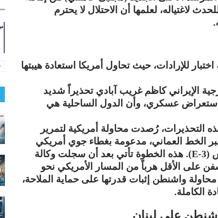
حدث لاغتياله، لعلمها أن الاحتلال لا يحترم
.
تبار للإرادات، حيث تحاول أمريكا استعادة هيبتها
رجية الإيراني كاظم غريب آبادي تحذيراً شديد
استعراض عسكري، وأن الدول الساحلية هي
لهذه التحذيرات، رُصدت محاولة أمريكية لتمرير
 الشحن اليونانية (MINOAN SKY) عبر الخط العماني، مدعومة بغطاء جوي أمريكي
يضم 7 طائرات تزويد بالوقود وطائرة أواكس (E-3). هذه الخطوة تأتي بعد أن سجلت وكالة
مبيرغ” تراجعاً وانعطافاً (U-turn) لـ 8 سفن على الأقل هرباً من المسار الأمريكي نحو
 محاولة واشنطن إثبات قدرتها على حماية الملاحة،
 الكاملة.
واشنطن على لبنان