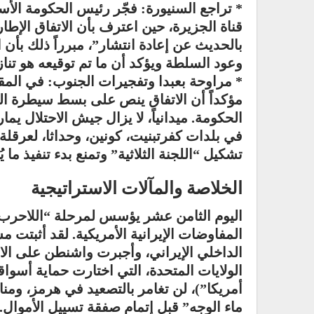
* تراجع السنيورة: فجّر رئيس الحكومة الأسب
قناة الجزيرة، حين اعترف بأن الاتفاق الإط
بالحديث عن إعادة انتشار”، مبرراً ذلك بأن
وعود السلطة ويؤكد أن ما تم توقيعه هو تن
* مراوحة بعبدا وتفجيرات الجنوب: في الم
مؤكداً أن الاتفاق ينص على بسط سيطرة الج
الحكومة. ميدانياً، لا يزال جيش الاحتلال 
في بلدات كفرتبنيت، كونين، وحداثا، لعرقلة
تشكيل “اللجنة الثلاثية” وتمنع بدء تنفيذ ما 
الخلاصة والمآلات الاستراتيجية
اليوم الثامن عشر يؤسس لمرحلة “اللاحرب
المفاوضات الإيرانية الأمريكية. لقد أثبتت م
الداخلي الإيراني، وأجبرت واشنطن على ال
الولايات المتحدة، التي اختارت حماية أسواق
أمريكا”)، لن تغامر بالتصعيد في هرمز، ومناو
ماء الوجه” قبل إتمام صفقة تسييل الأموال. أ