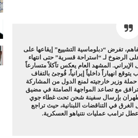
فاهم، تفرض “دبلوماسية التشييع” إيقاعها على
لى الرضوخ لـ “استراحة قسرية” حتى انتهاء
الإيراني. المشهد العام يعكس تآكلاً متسارعاً
توقع انهياراً داخلياً إيرانياً، فُوجئ بالتفاف
ملة وزير خارجيته لمنع الدول من المشاركة
ترافق مع تصاعد المواجهة الصامتة في مضيق
طهران بإرسال سفينة شحن تحت غطاء جوي
لغرق في التناقضات اللبنانية، حيث تراجع
طل ترامب عمليات نتنياهو العسكرية.