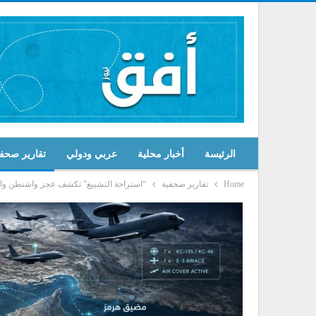
الرئيسة
أخبار محلية
عربي ودولي
تقارير صحف
Home
تقارير صحفية
“استراحة التشييع” تكشف عجز واشنطن وار