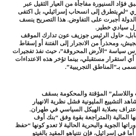
ق فؤاد السنيورة مفاجأة من العيار الثقيل عبر
اري “لم يتطرق إلى انسحاب إسرائيلي، بل اكتفى
 الدولة أُجبرت على التفاوض. هذا التصريح ينسف
ازل سيادي خطير.
قابل، حاول الرئيس جوزيف عون تدارك الموقف
يش، ومحذراً من الانجرار إلى الفتنة أو إسقاط
يمارس سياسة “الأرض المحروقة”، حيث نفذ تفجيرات
 أي استقرار مستقبلي، بينما تؤخر هذه الاعتداءات
يُسمى بـ”المناطق التجريبية”.
 واللاسلم” المؤقتة والمحكومة بسقف
شاهد التشييع المليونية فشل نظرية الانهيار
اعتراف بصلابة الهيكل السياسي في طهران.
ها المالية (المتراجعة بقوة وفق “بنك أوف
راتها الجوية والبحرية الحالية لا تعدو كونها “حفظ
ما في إسرائيل، فإن نتنياهو المقيد بالفيتو