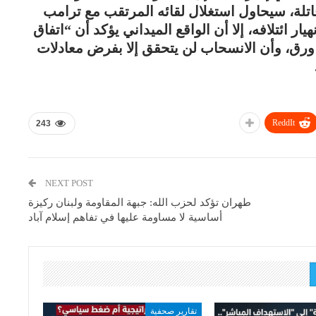
قاتلة، سيحاول استغلال لقائه المرتقب مع ترامب
ار ائتلافه، إلا أن الواقع الميداني يؤكد أن “اتفاق
 ورق، وأن الانسحاب لن يتحقق إلا بفرض معادلات
ReddIt
243
NEXT POST
طهران تؤكد لحزب الله: جبهة المقاومة ولبنان ركيزة
أساسية لا مساومة عليها في تفاهم إسلام آباد
تقارير صحفية