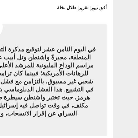
أفق نيوز|
تقرير| طلال نخلة
في اليوم الثامن عشر لتوقيع مذكرة الت
المنطقة، مجبرةً واشنطن وتل أبيب ع
مراسم الوداع المليونية للمرشد الأعلى 
للرهانات الأمريكية؛ فبينما كان ترامب ي
شعبي غير مسبوق، بالتزامن مع فشل ح
في التشييع. هذا الفشل الدبلوماسي ي
هرمز، حيث تختبر واشنطن سيطرة 
مكثف، في وقت تواصل فيه إسرائيل ا
السراي عن إقرار الانسحاب، وع