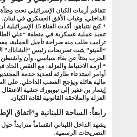
تتفاقم أزمات الكيان الإسرائيلي تحت وطأة ا
الداخلي، وغياب الأفق العسكري في لبنان.
* كبح نتنياهو: أكدت ا
تنفيذ عملية عسكرية في منطقة “علي الطاهر”
ترامب طلب منه صراحة تأجيل العملية، مفضلا
“الفيتو” يثبت تصريحات رئيس “الشاباك” الأ
الحرب بحثاً عن بقاء سياسي، وأن واشنطن 
* أزمة الاحتياط والعزلة: مع النقص الحاد ف
أوامر استدعاء طارئة لتمديد خدمة المجندين
مالية هائلة ويؤجج الغضب الداخلي. على الص
إيتمار بن غفير إلى نيويورك خشية الاعتقا
العزلة والملاحقة القانونية لقادة الكيان.
رابعاً: الساحة اللبنانية و”اتفاق الإط
يشهد الداخل اللبناني انقساماً متزايداً حو
التصريحات الرسمية.