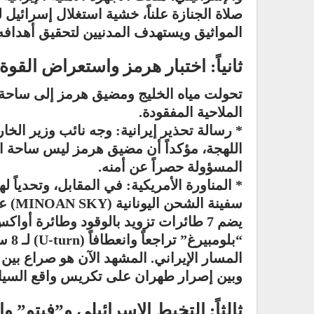
صلاة الجنازة علناً، خشية استغلال إسرائيل لل
المواثيق ويستهدف المدنيين لتحقيق أهدافه
ثانياً: اختبار هرمز واستعراض القوة
تحولت مياه الخليج ومضيق هرمز إلى ساحة اخ
الملاحية المفقودة.
* رسالة تحذير إيرانية: وجه نائب وزير الخا
اللهجة، مؤكداً أن مضيق هرمز ليس ساحة 
المسؤولة حصراً عن أمنه.
* المناورة الأمريكية: في المقابل، وتحدياً 
سفينة
“بلو
المسار الإيراني. المشهد الآن هو صراع بين
وبين إصرار طهران على تكريس واقع السيادة
ثالثاً: التخبط الإسرائيلي و”فيتو” 