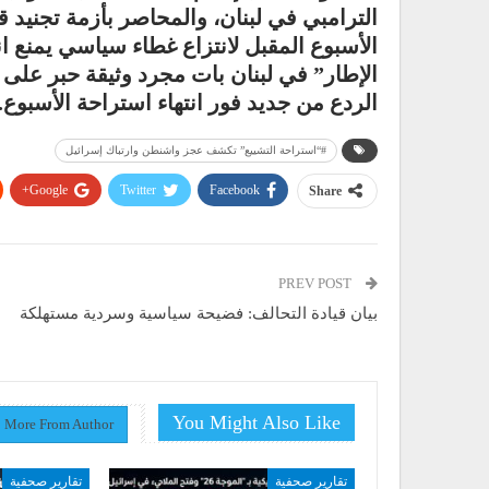
الترامبي في لبنان، والمحاصر بأزمة تجنيد 
الأسبوع المقبل لانتزاع غطاء سياسي يمنع انهي
الإطار” في لبنان بات مجرد وثيقة حبر على
الردع من جديد فور انتهاء استراحة الأسبوع.
#“استراحة التشييع” تكشف عجز واشنطن وارتباك إسرائيل
Google+
Twitter
Facebook
Share
PREV POST
بيان قيادة التحالف: فضيحة سياسية وسردية مستهلكة
You Might Also Like
More From Author
تقارير صحفية
تقارير صحفية