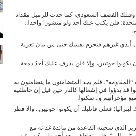
، وقتلك القصف السعودي، كما حدث للزميل مقداد
تحدة؛ فلن يكتب عنك أحد ولو منشورا واحدا..
!
ى أيدي غيرهم فتحرم نفسك حتى من بيان تعزية
ن يكونوا حوثيين، وإلا فلن يذرف عليك أحدٌ دمعة
“المقاومة”، فلم يجد المتضامنون ما يتضامنون به
كانوا قد بدؤوا في إشعالها كالنار حين قيل إن خاطفيه
يع مؤخراتهم و.. سكتوا.
براليا؛ فعلى قاتليك أن يكونوا حوثيين.. وإلا فطز
ير الذي سحبته القاعدة من مائدة غدائه مع
نه “ليبرالي”، فلم يتعاطف معه أحد ولم يكتب عن