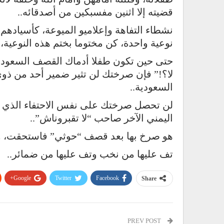
قضيته إلا اثنين مفسبكين من أصدقائه..
نشطاء التفاهة وإعلاميو الميوعة، كأسيادهم س
نوعية واحدة، كن مختوما بختم هذه النوعية، 
حتى حين تكون طفلا أدماك القصف السعودي
لا؟!” فإن صرختك لن تثير ضمير أحد من ذوي
السعودية..
لن تحصل صرختك على نفس الاحتفاء الذي
اليمني الآخر صاحب “لا تقبروناش”..
هو صرخ بها بعد قصف “حوثي” فاستحقت، 
تف عليها من نخب وتف عليها من ضمائر..
Google+
Twitter
Facebook
Share
PREV POST