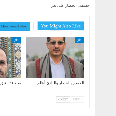
حقيقة.. الحصار على تعز
You Might Also Like
More From Author
آفاق
آفاق
الحصار بالحصار والبادئ أظلم
صنعاء تستبق 
NEXT
PREV