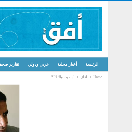
الرئيسة
أخبار محلية
عربي ودولي
تقارير صحف
Home
آفاق
“باموت والا لا”؟!