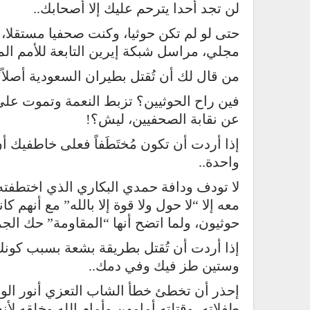
لن تجد أحدا يترحم عليك إلا أصحابك..
حتى لو لم تكن حوثيا، وكنت صحفيا مستقلا
مجلي، مراسل شبكة إيرين التابعة للأمم الم
من قال لك أن تُقتل بطيران السعودية أصلاً؟
فين راح الحوثيين؟ تزبط النعمة وتموت عل
عن نقابة الصحفيين، ليش؟!
إذا أردت أن تكون مُختَطَفاً فعلى خاطفيك أ
واحدة..
لا تودف ودافة حمدي البكاري الذي اختطفته 
معه إلا “لا حول ولا قوة إلا بالله” مع أنهم 
حوثيون، ولما اتضح أنها “المقاومة” حك الجم
إذا أردت أن تُقتل بطريقة بشعة بسبب كونك لي
وستين طز فيك وفي دمك..
إحذر أن تخطئ خطأ الشاب التعزي أنور الوز
طفلاته، وقتلته أمامهن وأمام الله وخلقه لأ