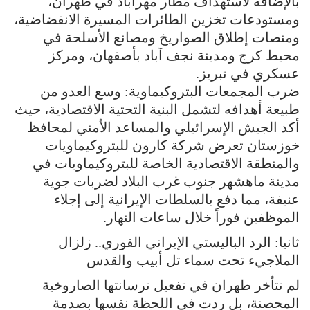
بالإضافة لاستهداف مطار مهرآباد في طهران،
ومستودعات تخزين الطائرات المسيرة الانقضاضية،
ومنصات إطلاق الصواريخ ومصانع الأسلحة في
محيط كرج ومدينة نجف آباد بأصفهان، ومركز
عسكري في تبريز.
ضرب المجمعات البتروكيماوية: وسع العدو من
طبيعة أهدافه لتشمل البنية التحتية الاقتصادية، حيث
أكد الجيش الإسرائيلي والمساعد الأمني لمحافظ
خوزستان تعرض شركة كارون للبتروكيماويات
والمنطقة الاقتصادية الخاصة للبتروكيماويات في
مدينة ماهشهر جنوب غرب البلاد لضربات جوية
عنيفة، مما دفع بالسلطات الإيرانية إلى إجلاء
الموظفين فوراً خلال ساعات النهار.
ثانيا: الرد الباليستي الإيراني الفوري.. زلزال
الملاجيء تحت سماء تل أبيب والقدس
لم تتأخر طهران في تفعيل ترسانتها الصاروخية
المحصنة، بل ردت في اللحظة نفسها بصدمة