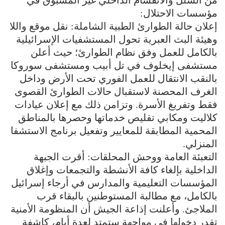
مؤسسات الاحتلال:
إعلان حالة الطوارئ الطبية الشاملة: نقل موقع واللا
وهيئة البث العبرية تحول المستشفيات الإسرائيلية
بالكامل للعمل وفق نظام الطوارئ؛ حيث أعلن
مستشفى إيخلوف في تل أبيب ومستشفى سوروكا
بالنقب الانتقال للعمل الفوري تحت الأرض وداخل
الغرف المحصنة لاستقبال حالات الطوارئ القصوى
فقط وتفريغ الأسرة. وتزامن ذلك مع إعلان عيادات
كلاليت ومكابي تقليص خدماتها وحصرها بالمناطق
المحمية المطابقة للمعايير وتفعيل برنامج الاستشفا
المنزلي.
التعبئة العامة ووحش المحلقات: أقرت الجبهة
الداخلية بإلغاء كافة الأنشطة والتجمعات وإغلاق
المؤسسات التعليمية والمدارس في أرجاء إسرائيل
بالكامل، مع مطالبة المستوطنين بالبقاء قرب
الملاجئ. وأعلنت إذاعة الجيش أن المنظومة الأمنية
تقدر دخولها في مواجهة ستمتد لعدة أيام، كاشفة