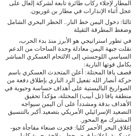
المطار لإجلاء ركاب طائرة تابعة لشركة إلعال على
عجل أثناء الإنذارات في مطار بن غوريون.
ثالثا: دخول اليمن خط النار.. الحظر البحري الشامل
وضغط المطرقة الثقيلة
في تطور استراتيجي هو الأبرز منذ بدء الحرب،
نقلت جبهة اليمن معادلة وحدة الساحات من الدعم
السياسي اللوجستي إلى الالتحام العسكري المباشر
بكامل قوتها النارية:
قصف يافا المحتلة: أعلن المتحدث العسكري باسم
حركة أنصار الله تفعيل الرد الناري بإطلاق دفعة من
الصواريخ الباليستية على أهداف حساسة وحيوية في
منطقة يافا (تل أبيب) المحتلة، مؤكداً تحقيق
الأهداف بدقة ومشدداً على أن اليمن سيواجه
التصعيد الإسرائيلي الأمريكي بتصعيد أكبر بالتنسيق
المشترك مع المحور.
إغلاق البحر الأحمر كليا: فجرت صنعاء مفاجأة جيو-
عسكرية بإعلانها فرض حظر ملاحة بحرية كامل