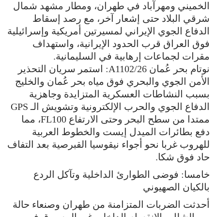
الخميني ومهرآباد في طهران، ومطار مشهد شمال
شرقي البلاد حتى إشعار آخر، مع رصد إسقاط
الدفاع الجوي الإيراني لمسيرتين أمريكية وإسرائيلية
فوق العراق قرب الحدود الإيرانية، واستهداف
مقرات لجماعات إرهابية في السليمانية.
نوتام بحر عُمان A1102/26: استمر سريان التحذير
الأمن الجوي والبحري فوق مياه بحر عُمان والخليج
بسبب النشاطات العسكرية المتزايدة وجاهزية
الدفاع الجوي والحرب الإلكترونية وتشويش الـ GPS
ممتدا من سطح البحر وحتى الارتفاع FL100، مما
دفع بطائرات الميدل إيست والخطوط العربية
للهروب غربا نحو أجواء نيقوسيا القبرصية بعد التفاف
حاد فوق شكا.
خامسا: فوضى الطوارئ الداخلية وتآكل الردع
بالكيان الصهيوني
أحدثت الضربات المتزامنة من طهران وصنعاء حالة
من الشلل والانقسام الداخلي غير المسبوق في