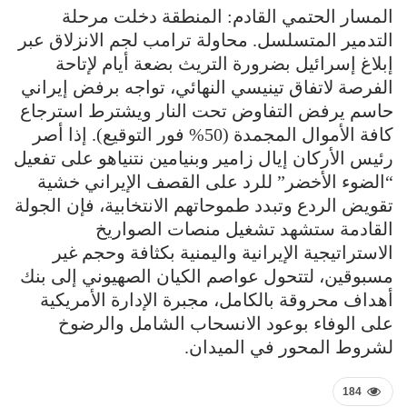
المسار الحتمي القادم: المنطقة دخلت مرحلة
التدمير المتسلسل. محاولة ترامب لجم الانزلاق عبر
إبلاغ إسرائيل بضرورة التريث بضعة أيام لإتاحة
الفرصة لاتفاق تينيسي النهائي، تواجه برفض إيراني
حاسم يرفض التفاوض تحت النار ويشترط استرجاع
كافة الأموال المجمدة (50% فور التوقيع). إذا أصر
رئيس الأركان إيال زامير وبنيامين نتنياهو على تفعيل
“الضوء الأخضر” للرد على القصف الإيراني خشية
تقويض الردع وتبدد طموحاتهم الانتخابية، فإن الجولة
القادمة ستشهد تشغيل منصات الصواريخ
الاستراتيجية الإيرانية واليمنية بكثافة وحجم غير
مسبوقين، لتتحول عواصم الكيان الصهيوني إلى بنك
أهداف محروقة بالكامل، مجبرة الإدارة الأمريكية
على الوفاء بوعود الانسحاب الشامل والرضوخ
لشروط المحور في الميدان.
184