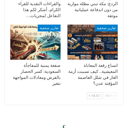
الردع: مكة تبني مظلة موازية
والقراءات النقدية للقراء
من دون اندفاعة عملياتية
الكرام، أشكر لكم هذا
موثقة
التفاعل لمجريات…
تقارير صحفية
تقارير صحفية
اتساع رقعة المعاناة
صفعة يمنية للمفاجأة
المعيشية.. كيف تسببت أزمة
السعودية: كسر الحصار
الغاز في شلل العاصمة
بالفرض ومعادلات المواجهة
المؤقتة عدن؟
تتغير
NEXT
PREV