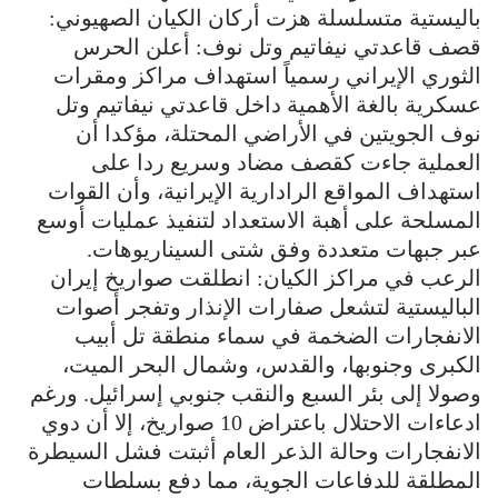
باليستية متسلسلة هزت أركان الكيان الصهيوني:
قصف قاعدتي نيفاتيم وتل نوف: أعلن الحرس
الثوري الإيراني رسمياً استهداف مراكز ومقرات
عسكرية بالغة الأهمية داخل قاعدتي نيفاتيم وتل
نوف الجويتين في الأراضي المحتلة، مؤكدا أن
العملية جاءت كقصف مضاد وسريع ردا على
استهداف المواقع الرادارية الإيرانية، وأن القوات
المسلحة على أهبة الاستعداد لتنفيذ عمليات أوسع
عبر جبهات متعددة وفق شتى السيناريوهات.
الرعب في مراكز الكيان: انطلقت صواريخ إيران
الباليستية لتشعل صفارات الإنذار وتفجر أصوات
الانفجارات الضخمة في سماء منطقة تل أبيب
الكبرى وجنوبها، والقدس، وشمال البحر الميت،
وصولا إلى بئر السبع والنقب جنوبي إسرائيل. ورغم
ادعاءات الاحتلال باعتراض 10 صواريخ، إلا أن دوي
الانفجارات وحالة الذعر العام أثبتت فشل السيطرة
المطلقة للدفاعات الجوية، مما دفع بسلطات