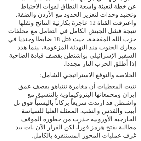
عن خطة لتعبئة واسعة النطاق لقوات الاحتياط
وتجنيد وحدات لتعزيز الحدود مع الأردن والضفة.
واعترفت القناة 12 عاجزة بكارثية النتائج وثقلها
نتيجة فشل الجيش الكامل في التعامل مع محلقات
حزب الله المفخخة، حيث قتل 18 ضابطا وجنديا في
معارك الجنوب منذ التهدئة المزعومة، بينما هدد
السفير الإسرائيلي بواشنطن بقصف قيادة الضاحية
إذا أطلق الحزب النار مجددا.
الخلاصة والتوقع الاستراتيجي الشامل:
تثبت المعطيات أن مغامرة نتنياهو بقصف عمق
إيران ومجمعاتها البتروكيماوية بالتنسيق مع
واشنطن قد ارتدت سريعاً بركاناً باليستياً فوق تل
أبيب والقدس والنقب. الممثلة العليا للسياسة
الخارجية الأوروبية حذرت من خطورة الموقف
مطالبة بفتح هرمز فوراً، لكن القرار الآن بات بيد
غرف عمليات المحور المستنفرة بالكامل.