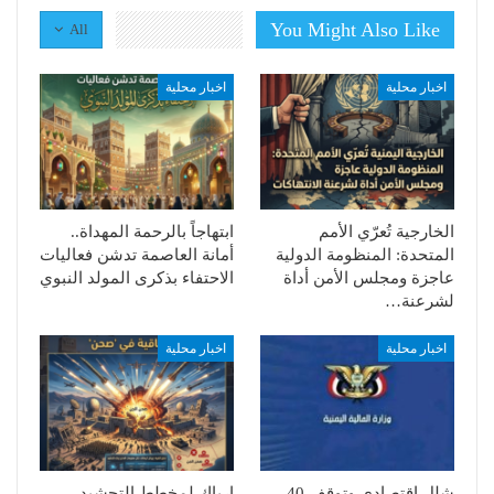
You Might Also Like
All
اخبار محلية
اخبار محلية
الخارجية تُعرّي الأمم
ابتهاجاً بالرحمة المهداة..
المتحدة: المنظومة الدولية
أمانة العاصمة تدشن فعاليات
عاجزة ومجلس الأمن أداة
الاحتفاء بذكرى المولد النبوي
لشرعنة…
اخبار محلية
اخبار محلية
شلل اقتصادي وتوقف 40
إرباك لمخطط التحشيد..